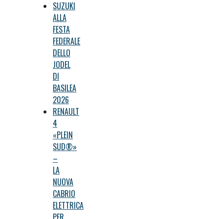
SUZUKI
ALLA
FESTA
FEDERALE
DELLO
JODEL
DI
BASILEA
2026
RENAULT
4
«PLEIN
SUD®»
–
LA
NUOVA
CABRIO
ELETTRICA
PER