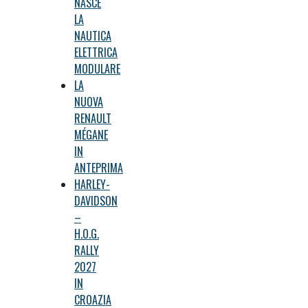
NASCE
LA
NAUTICA
ELETTRICA
MODULARE
LA
NUOVA
RENAULT
MÉGANE
IN
ANTEPRIMA
HARLEY-
DAVIDSON
–
H.O.G.
RALLY
2027
IN
CROAZIA