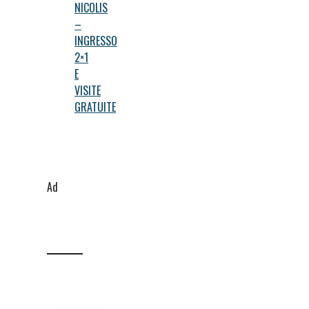
NICOLIS
–
INGRESSO
2×1
E
VISITE
GRATUITE
Ad