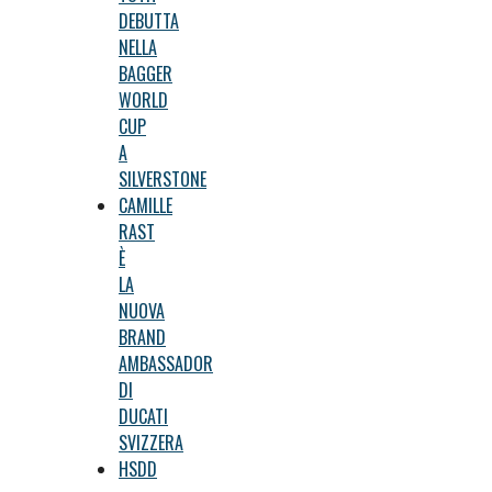
DEBUTTA
NELLA
BAGGER
WORLD
CUP
A
SILVERSTONE
CAMILLE
RAST
È
LA
NUOVA
BRAND
AMBASSADOR
DI
DUCATI
SVIZZERA
HSDD