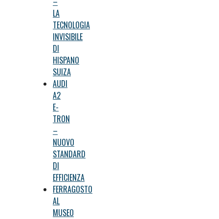
–
LA
TECNOLOGIA
INVISIBILE
DI
HISPANO
SUIZA
AUDI
A2
E-
TRON
–
NUOVO
STANDARD
DI
EFFICIENZA
FERRAGOSTO
AL
MUSEO