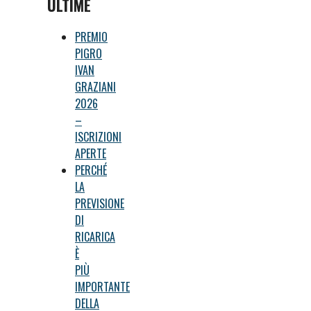
ULTIME
PREMIO
PIGRO
IVAN
GRAZIANI
2026
–
ISCRIZIONI
APERTE
PERCHÉ
LA
PREVISIONE
DI
RICARICA
È
PIÙ
IMPORTANTE
DELLA