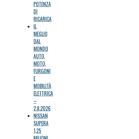
POTENZA
DI
RICARICA
IL
MEGLIO
DAL
MONDO
AUTO,
MOTO,
FURGONI
E
MOBILITÀ
ELETTRICA
–
2.8.2026
NISSAN
SUPERA
1,25
MILIONI