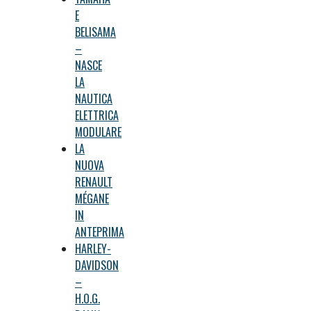
E
BELISAMA
–
NASCE
LA
NAUTICA
ELETTRICA
MODULARE
LA
NUOVA
RENAULT
MÉGANE
IN
ANTEPRIMA
HARLEY-
DAVIDSON
–
H.O.G.