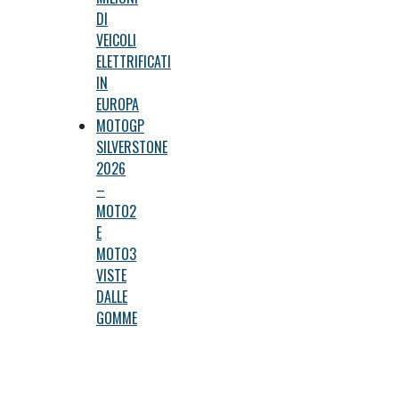
DI
VEICOLI
ELETTRIFICATI
IN
EUROPA
MOTOGP
SILVERSTONE
2026
–
MOTO2
E
MOTO3
VISTE
DALLE
GOMME