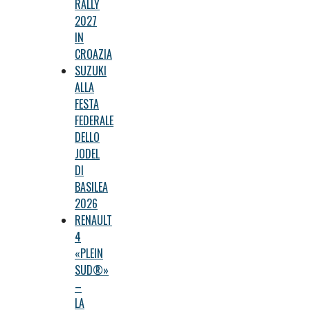
RALLY
2027
IN
CROAZIA
SUZUKI
ALLA
FESTA
FEDERALE
DELLO
JODEL
DI
BASILEA
2026
RENAULT
4
«PLEIN
SUD®»
–
LA