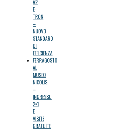
A2
E-
TRON
–
NUOVO
STANDARD
DI
EFFICIENZA
FERRAGOSTO
AL
MUSEO
NICOLIS
–
INGRESSO
2×1
E
VISITE
GRATUITE