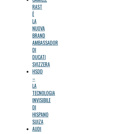
RAST
È
LA
NUOVA
BRAND
AMBASSADOR
DI
DUCATI
SVIZZERA
HSDD
–
LA
TECNOLOGIA
INVISIBILE
DI
HISPANO
SUIZA
AUDI