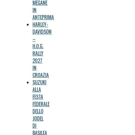
MÉGANE
IN
ANTEPRIMA
HARLEY-
DAVIDSON
–
H.O.G.
RALLY
2027
IN
CROAZIA
SUZUKI
ALLA
FESTA
FEDERALE
DELLO
JODEL
DI
BASILEA