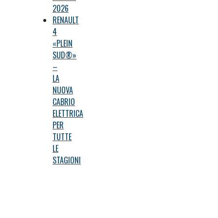
2026
RENAULT
4
«PLEIN
SUD®»
–
LA
NUOVA
CABRIO
ELETTRICA
PER
TUTTE
LE
STAGIONI