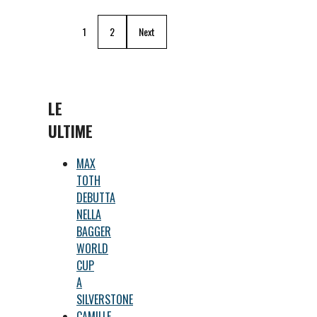
1
2
Next
LE
ULTIME
MAX
TOTH
DEBUTTA
NELLA
BAGGER
WORLD
CUP
A
SILVERSTONE
CAMILLE