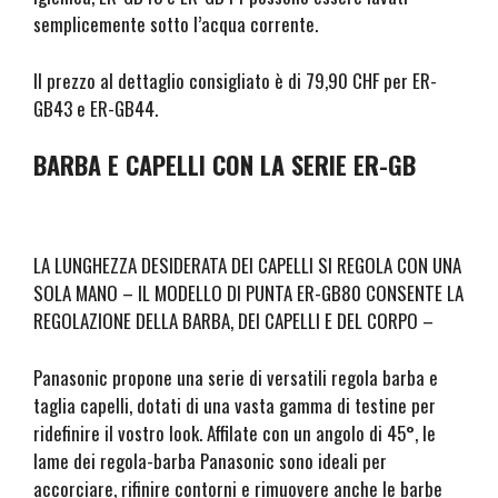
B
B
semplicemente sotto l’acqua corrente.
o
l
d
a
y
d
Il prezzo al dettaglio consigliato è di 79,90 CHF per ER-
e
GB43 e ER-GB44.
BARBA E CAPELLI CON LA SERIE ER-GB
LA LUNGHEZZA DESIDERATA DEI CAPELLI SI REGOLA CON UNA
SOLA MANO – IL MODELLO DI PUNTA ER-GB80 CONSENTE LA
REGOLAZIONE DELLA BARBA, DEI CAPELLI E DEL CORPO –
Panasonic propone una serie di versatili regola barba e
taglia capelli, dotati di una vasta gamma di testine per
ridefinire il vostro look. Affilate con un angolo di 45°, le
lame dei regola-barba Panasonic sono ideali per
accorciare, rifinire contorni e rimuovere anche le barbe