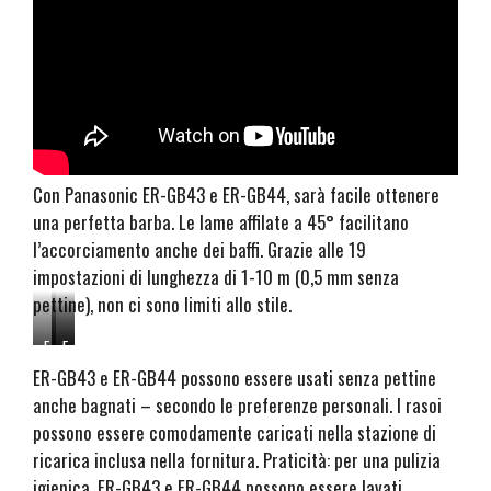
Con Panasonic ER-GB43 e ER-GB44, sarà facile ottenere
una perfetta barba. Le lame affilate a 45° facilitano
l’accorciamento anche dei baffi. Grazie alle 19
impostazioni di lunghezza di 1-10 m (0,5 mm senza
pettine), non ci sono limiti allo stile.
E
E
E
R
R
R
ER-GB43 e ER-GB44 possono essere usati senza pettine
-
-
-
anche bagnati – secondo le preferenze personali. I rasoi
G
G
G
possono essere comodamente caricati nella stazione di
B
B
B
4
4
4
ricarica inclusa nella fornitura. Praticità: per una pulizia
4
4
4
igienica, ER-GB43 e ER-GB44 possono essere lavati