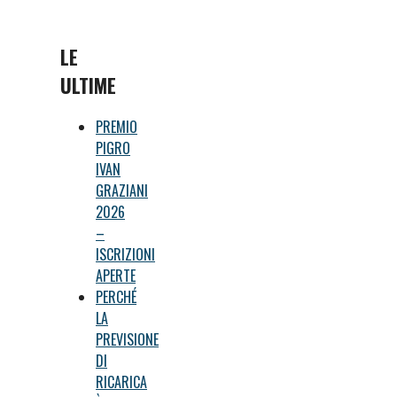
LE
ULTIME
PREMIO
PIGRO
IVAN
GRAZIANI
2026
–
ISCRIZIONI
APERTE
PERCHÉ
LA
PREVISIONE
DI
RICARICA