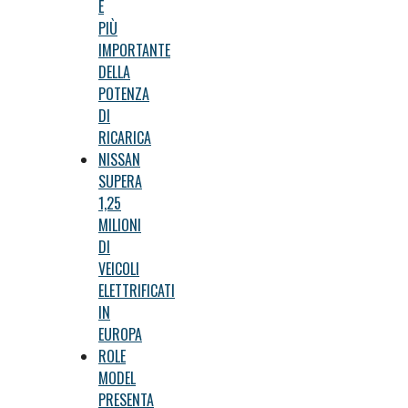
È
PIÙ
IMPORTANTE
DELLA
POTENZA
DI
RICARICA
NISSAN
SUPERA
1,25
MILIONI
DI
VEICOLI
ELETTRIFICATI
IN
EUROPA
ROLE
MODEL
PRESENTA