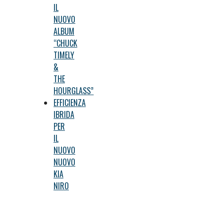
IL
NUOVO
ALBUM
“CHUCK
TIMELY
&
THE
HOURGLASS”
EFFICIENZA
IBRIDA
PER
IL
NUOVO
NUOVO
KIA
NIRO