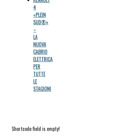
RENAULT
4
«PLEIN
SUD®»
–
LA
NUOVA
CABRIO
ELETTRICA
PER
TUTTE
LE
STAGIONI
Shortcode field is empty!