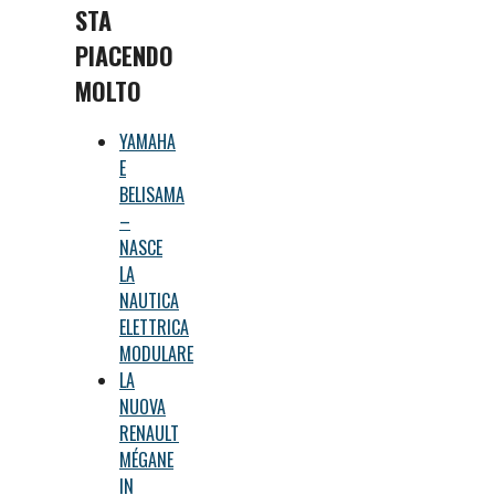
STA
PIACENDO
MOLTO
YAMAHA
E
BELISAMA
–
NASCE
LA
NAUTICA
ELETTRICA
MODULARE
LA
NUOVA
RENAULT
MÉGANE
IN