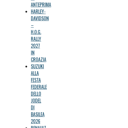
ANTEPRIMA
HARLEY-
DAVIDSON
–
H.O.G.
RALLY
2027
IN
CROAZIA
SUZUKI
ALLA
FESTA
FEDERALE
DELLO
JODEL
DI
BASILEA
2026