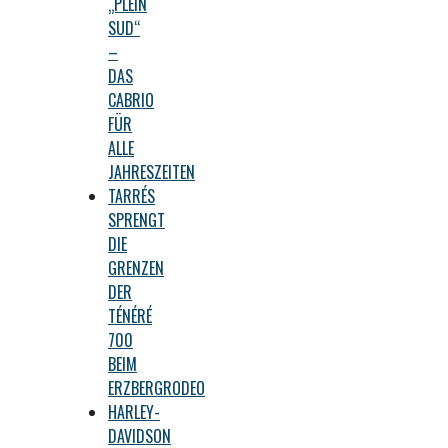
„PLEIN
SUD“
–
DAS
CABRIO
FÜR
ALLE
JAHRESZEITEN
TARRÉS
SPRENGT
DIE
GRENZEN
DER
TÉNÉRÉ
700
BEIM
ERZBERGRODEO
HARLEY-
DAVIDSON