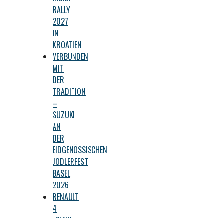
RALLY
2027
IN
KROATIEN
VERBUNDEN
MIT
DER
TRADITION
–
SUZUKI
AN
DER
EIDGENÖSSISCHEN
JODLERFEST
BASEL
2026
RENAULT
4