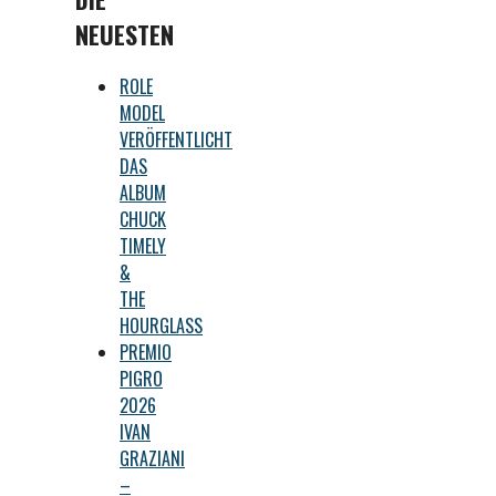
NEUESTEN
ROLE
MODEL
VERÖFFENTLICHT
DAS
ALBUM
CHUCK
TIMELY
&
THE
HOURGLASS
PREMIO
PIGRO
2026
IVAN
GRAZIANI
–