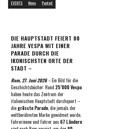
EVENTS
News
Puntoit
DIE HAUPTSTADT FEIERT 80
JAHRE VESPA MIT EINER
PARADE DURCH DIE
IKONISCHSTEN ORTE DER
STADT –
Rom, 27. Juni 2026
–
Ein Bild für die
Geschichtsbücher: Rund
25’000 Vespa
haben heute das Zentrum der
italienischen Hauptstadt durchquert –
die
grösste Parade
, die jemals der
weltberühmten Marke gewidmet wurde.
Fahrerinnen und Fahrer aus
67 Ländern
sind nach Rom gereist, um den
80.