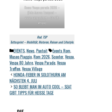
Rome Vespa parade 2026 –
(Foto Marco Zamponi –
www.zamponi.net – Credit:
Vespa)
Red. TSP
Tuttosprint – Mobilität, Motoren, Reisen und Lifestyle.
Kategorien
Schlagwörter
EVENTS
,
News
,
Puntoit
Events Rom
,
Museo Piaggio
,
Rom 2026
,
Scooter
,
Vespa
,
Vespa 80 Jahre
,
Vespa Parade
,
Vespa
Treffen
,
Vespa Village
HONDA-FIEBER IN SOLOTHURN AM
NÄCHSTEN 4. JULI
SO BLEIBT MAN IM AUTO COOL – SEAT
GIBT TIPPS FÜR HEISSE TAGE
DIE