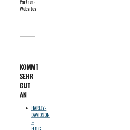
Partner-
Websites
KOMMT
SEHR
GUT
AN
HARLEY-
DAVIDSON
–
H.O.G.