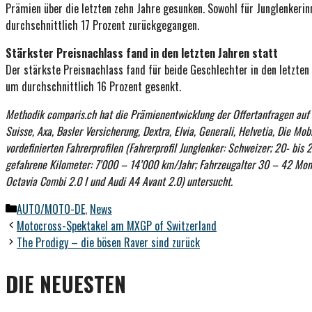
Prämien über die letzten zehn Jahre gesunken. Sowohl für Junglenkerin
durchschnittlich 17 Prozent zurückgegangen.
Stärkster Preisnachlass fand in den letzten Jahren statt
Der stärkste Preisnachlass fand für beide Geschlechter in den letzte
um durchschnittlich 16 Prozent gesenkt.
Methodik comparis.ch hat die Prämienentwicklung der Offertanfragen auf c
Suisse, Axa, Basler Versicherung, Dextra, Elvia, Generali, Helvetia, Die Mo
vordefinierten Fahrerprofilen (Fahrerprofil Junglenker: Schweizer; 20- bis 2
gefahrene Kilometer: 7’000 – 14’000 km/Jahr; Fahrzeugalter 30 – 42 Mon
Octavia Combi 2.0 l und Audi A4 Avant 2.0) untersucht.
Kategorien
AUTO/MOTO-DE
,
News
Motocross-Spektakel am MXGP of Switzerland
The Prodigy – die bösen Raver sind zurück
DIE NEUESTEN