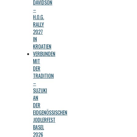
DAVIDSON
–
H.O.G.
RALLY
2027
IN
KROATIEN
VERBUNDEN
MIT
DER
TRADITION
–
SUZUKI
AN
DER
EIDGENÖSSISCHEN
JODLERFEST
BASEL
2026