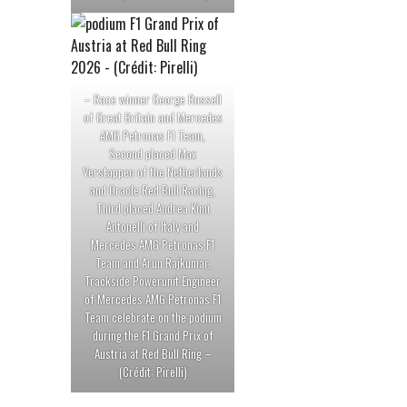
– Race winner George Russell
of Great Britain and Mercedes
AMG Petronas F1 Team,
Second placed Max
Verstappen of the Netherlands
and Oracle Red Bull Racing,
Third placed Andrea Kimi
Antonelli of Italy and
Mercedes AMG Petronas F1
Team and Arun Rajkumar,
Trackside Powerunit Engineer
of Mercedes AMG Petronas F1
Team celebrate on the podium
during the F1 Grand Prix of
Austria at Red Bull Ring –
(Crédit: Pirelli)