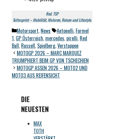
Red. TSP
Tuttosprint – Mobilität, Motoren, Reisen und Lifestyle.
Kategorien
Schlagwörter
Motorsport
,
News
Antonelli
,
Formel
1
,
GP Österreich
,
mercedes
,
pirelli
,
Red
Bull
,
Russell
,
Spielberg
,
Verstappen
MOTOGP 2026 – MARC MARQUEZ
TRIUMPHIERT BEIM GP VON TSCHECHIEN
MOTOGP ASSEN 2026 – MOTO2 UND
MOTO3 AUS REIFENSICHT
DIE
NEUESTEN
MAX
TOTH
VERSTÄRKT