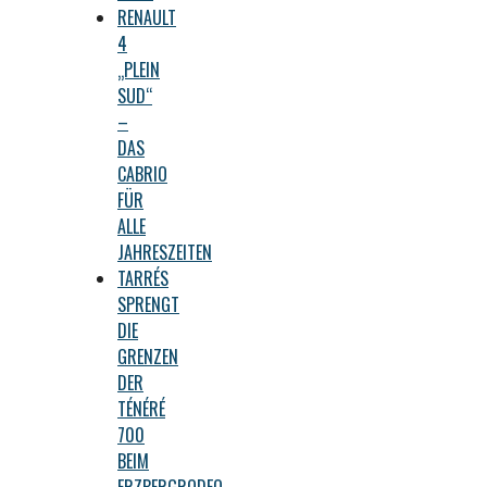
RENAULT
4
„PLEIN
SUD“
–
DAS
CABRIO
FÜR
ALLE
JAHRESZEITEN
TARRÉS
SPRENGT
DIE
GRENZEN
DER
TÉNÉRÉ
700
BEIM
ERZBERGRODEO