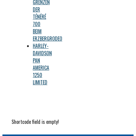
GRENZEN
DER
TÉNÉRÉ
700
BEIM
ERZBERGRODEO
HARLEY-
DAVIDSON
PAN
AMERICA
1250
LIMITED
Shortcode field is empty!