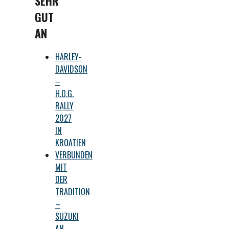
SEHR
GUT
AN
HARLEY-
DAVIDSON
–
H.O.G.
RALLY
2027
IN
KROATIEN
VERBUNDEN
MIT
DER
TRADITION
–
SUZUKI
AN