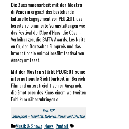
Die Zusammenarbeit mit der Mostra
di Venezia
ergänzt das bestehende
kulturelle Engagement von PEUGEOT, das
bereits renommierte Veranstaltungen wie
das Festival de l’Alpe d’Huez, die César-
Verleihungen, die BAFTA Awards, Les Nuits
en Or, den Deutschen Filmpreis und das
Internationale Animationsfilmfestival von
Annecy umfasst.
Mit der Mostra stärkt PEUGEOT seine
internationale Sichtbarkeit
im Bereich
Film und unterstreicht seinen Anspruch,
die Emotionen des Kinos einem weltweiten
Publikum näherzubringen.o.
Red. TSP
Tuttosprint – Mobilität, Motoren, Reisen und Lifestyle.
Kategorien
Schlagwörter
Musik & Shows
,
News
,
Puntoit