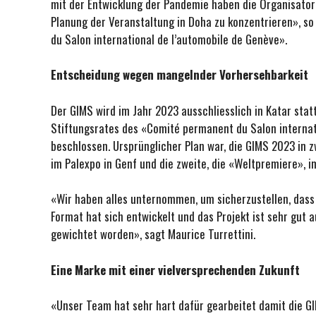
mit der Entwicklung der Pandemie haben die Organisatore
Planung der Veranstaltung in Doha zu konzentrieren», so
du Salon international de l’automobile de Genève».
Entscheidung wegen mangelnder Vorhersehbarkeit
Der GIMS wird im Jahr 2023 ausschliesslich in Katar stat
Stiftungsrates des «Comité permanent du Salon internati
beschlossen. Ursprünglicher Plan war, die GIMS 2023 in z
im Palexpo in Genf und die zweite, die «Weltpremiere», i
«Wir haben alles unternommen, um sicherzustellen, dass 
Format hat sich entwickelt und das Projekt ist sehr gut
gewichtet worden», sagt Maurice Turrettini.
Eine Marke mit einer vielversprechenden Zukunft
«Unser Team hat sehr hart dafür gearbeitet damit die GI