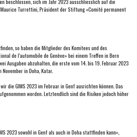
n beschlossen, sich im Jahr 2023 ausschliesslich auf die
 Maurice Turrettini, Präsident der Stiftung «Comité permanent
tfinden, so haben die Mitglieder des Komitees und des
onal de l’automobile de Genève» bei einem Treffen in Bern
wei Ausgaben abzuhalten, die erste vom 14. bis 19. Februar 2023
m November in Doha, Katar.
wir die GIMS 2023 im Februar in Genf ausrichten können. Das
 aufgenommen worden. Letztendlich sind die Risiken jedoch höher
MS 2023 sowohl in Genf als auch in Doha stattfinden kann»,