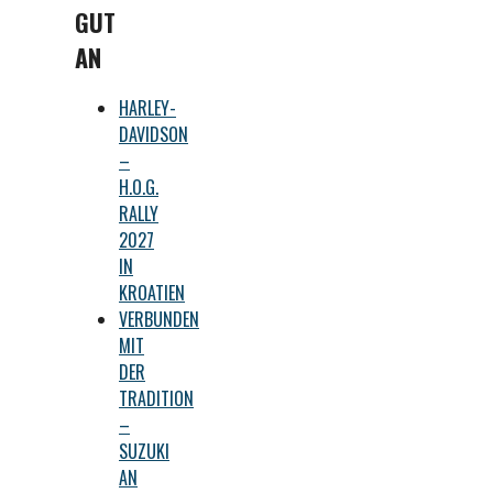
GUT
AN
HARLEY-
DAVIDSON
–
H.O.G.
RALLY
2027
IN
KROATIEN
VERBUNDEN
MIT
DER
TRADITION
–
SUZUKI
AN