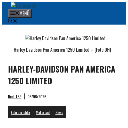
Zum
Inhalt
MENÜ
springen
Harley Davidson Pan America 1250 Limited – (Foto DH)
HARLEY-DAVIDSON PAN AMERICA
1250 LIMITED
Red. TSP
06/06/2026
Fahrberichte
Motorrad
News