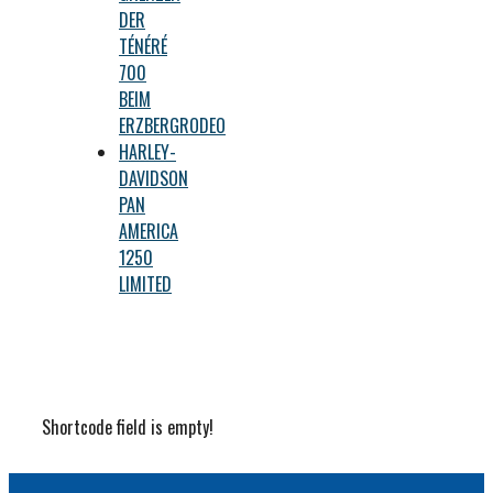
DER
TÉNÉRÉ
700
BEIM
ERZBERGRODEO
HARLEY-
DAVIDSON
PAN
AMERICA
1250
LIMITED
Shortcode field is empty!