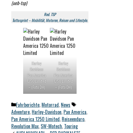
(ueb-tsp)
Red. TSP
Tuttosprint – Mobilität, Motoren, Reisen und Lifestyle.
Harley
Harley
Davidson
Davidson
Pan America
Pan America
1250 Limited
1250 Limited
– (Foto DH)
– (Foto DH)
Kategorien
Schlagwörter
Fahrberichte
,
Motorrad
,
News
Adventure
,
Harley-Davidson
,
Pan America
,
Pan America 1250 Limited
,
Reiseenduro
,
Revolution Max
,
SW-Motech
,
Touring