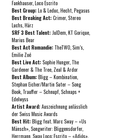
Fankhauser, Loco Escrito
Best Group:
Lo & Leduc, Hecht, Pegasus
Best Breaking Act:
Crimer, Stereo
Luchs, Härz
SRF 3 Best Talent:
JulDem, KT Gorique,
Marius Bear
Best Act Romandie:
TheTWO, Sim’s,
Emilie Zoé
Best Live Act:
Sophie Hunger, The
Gardener & The Tree, Zeal & Ardor
Best Album:
Bligg – Kombination,
Stephan Eicher/Martin Suter – Song
Book, Trauffer – Schnupf, Schnaps +
Edelwyss
Artist Award:
Auszeichnung anlässlich
der Swiss Music Awards
Best Hit:
Bligg feat. Marc Sway – «Us
Mänsch», Songwriter: Bliggensdorfer,
Herrmann, Sway Loco; Escrito – «Adiós»,