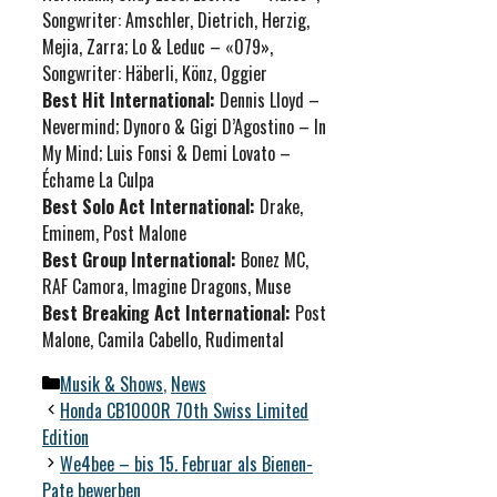
Songwriter: Amschler, Dietrich, Herzig,
Mejia, Zarra; Lo & Leduc – «079»,
Songwriter: Häberli, Könz, Oggier
Best Hit International:
Dennis Lloyd –
Nevermind; Dynoro & Gigi D’Agostino – In
My Mind; Luis Fonsi & Demi Lovato –
Échame La Culpa
Best Solo Act International:
Drake,
Eminem, Post Malone
Best Group International:
Bonez MC,
RAF Camora, Imagine Dragons, Muse
Best Breaking Act International:
Post
Malone, Camila Cabello, Rudimental
Kategorien
Musik & Shows
,
News
Honda CB1000R 70th Swiss Limited
Edition
We4bee – bis 15. Februar als Bienen-
Pate bewerben