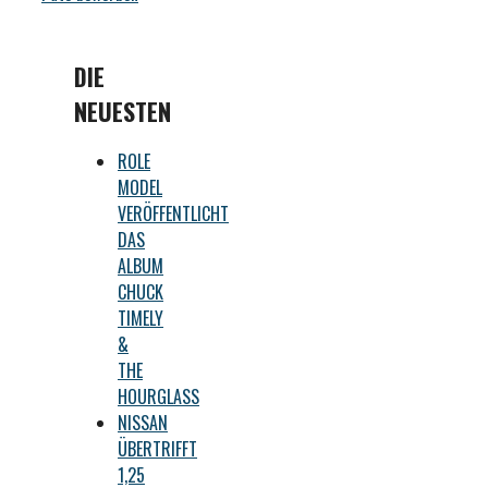
DIE
NEUESTEN
ROLE
MODEL
VERÖFFENTLICHT
DAS
ALBUM
CHUCK
TIMELY
&
THE
HOURGLASS
NISSAN
ÜBERTRIFFT
1,25