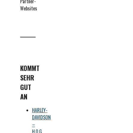
Partner-
Websites
KOMMT
SEHR
GUT
AN
HARLEY-
DAVIDSON
–
H.O.G.