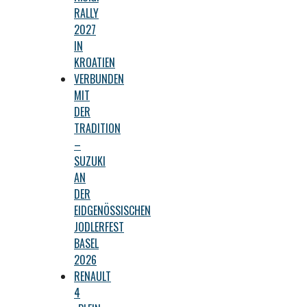
RALLY
2027
IN
KROATIEN
VERBUNDEN
MIT
DER
TRADITION
–
SUZUKI
AN
DER
EIDGENÖSSISCHEN
JODLERFEST
BASEL
2026
RENAULT
4