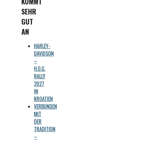
KOMMT
SEHR
GUT
AN
HARLEY-
DAVIDSON
–
H.O.G.
RALLY
2027
IN
KROATIEN
VERBUNDEN
MIT
DER
TRADITION
–