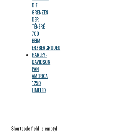
DIE
GRENZEN
DER
TÉNÉRÉ
700
BEIM
ERZBERGRODEO
HARLEY-
DAVIDSON
PAN
AMERICA
1250
LIMITED
Shortcode field is empty!