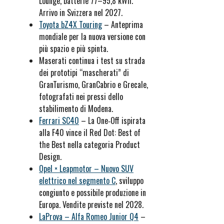
Lounge, batterie 77–95,8 kWh.
Arrivo in Svizzera nel 2027.
Toyota bZ4X Touring
– Anteprima
mondiale per la nuova versione con
più spazio e più spinta.
Maserati continua i test su strada
dei prototipi “mascherati” di
GranTurismo, GranCabrio e Grecale,
fotografati nei pressi dello
stabilimento di Modena.
Ferrari SC40
– La One‑Off ispirata
alla F40 vince il Red Dot: Best of
the Best nella categoria Product
Design.
Opel × Leapmotor – Nuovo SUV
elettrico nel segmento C
, sviluppo
congiunto e possibile produzione in
Europa. Vendite previste nel 2028.
LaProva – Alfa Romeo Junior Q4
–