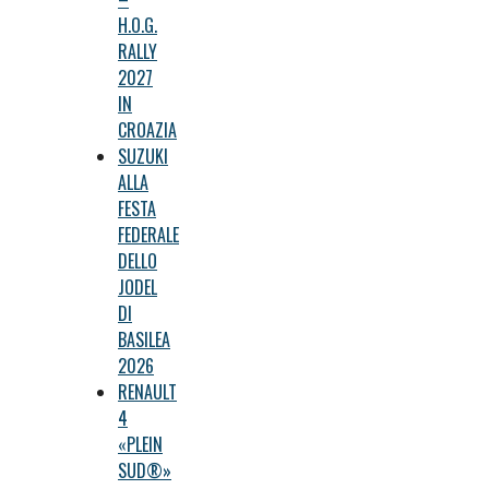
H.O.G.
RALLY
2027
IN
CROAZIA
SUZUKI
ALLA
FESTA
FEDERALE
DELLO
JODEL
DI
BASILEA
2026
RENAULT
4
«PLEIN
SUD®»