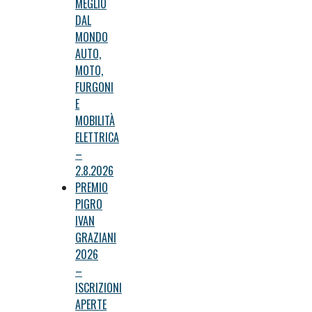
MEGLIO
DAL
MONDO
AUTO,
MOTO,
FURGONI
E
MOBILITÀ
ELETTRICA
–
2.8.2026
PREMIO
PIGRO
IVAN
GRAZIANI
2026
–
ISCRIZIONI
APERTE