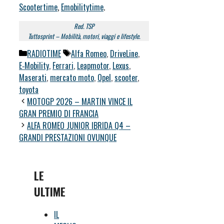
Scootertime
,
Emobilitytime
.
Red. TSP
Tuttosprint – Mobilità, motori, viaggi e lifestyle.
Categorie
Tag
RADIOTIME
Alfa Romeo
,
DriveLine
,
E‑Mobility
,
Ferrari
,
Leapmotor
,
Lexus
,
Maserati
,
mercato moto
,
Opel
,
scooter
,
toyota
MOTOGP 2026 – MARTIN VINCE IL
GRAN PREMIO DI FRANCIA
ALFA ROMEO JUNIOR IBRIDA Q4 –
GRANDI PRESTAZIONI OVUNQUE
LE
ULTIME
IL