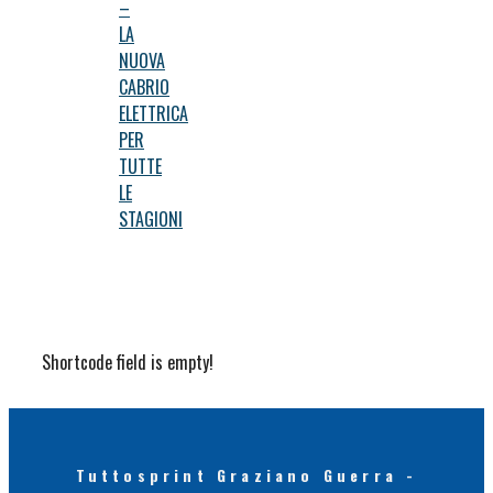
–
LA
NUOVA
CABRIO
ELETTRICA
PER
TUTTE
LE
STAGIONI
Shortcode field is empty!
Tuttosprint Graziano Guerra -