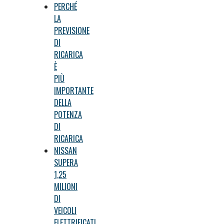
PERCHÉ
LA
PREVISIONE
DI
RICARICA
È
PIÙ
IMPORTANTE
DELLA
POTENZA
DI
RICARICA
NISSAN
SUPERA
1,25
MILIONI
DI
VEICOLI
ELETTRIFICATI