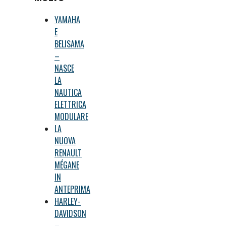
YAMAHA
E
BELISAMA
–
NASCE
LA
NAUTICA
ELETTRICA
MODULARE
LA
NUOVA
RENAULT
MÉGANE
IN
ANTEPRIMA
HARLEY-
DAVIDSON
–