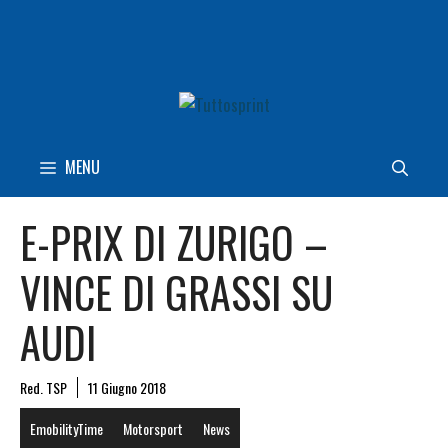
Vai
al
contenuto
MENU
E-PRIX DI ZURIGO –
VINCE DI GRASSI SU
AUDI
Red. TSP
11 Giugno 2018
EmobilityTime
Motorsport
News