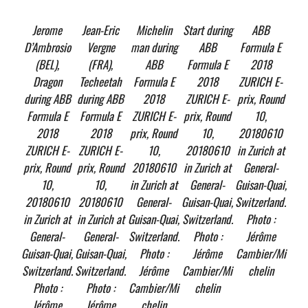
Jerome
Jean-Eric
Michelin
Start during
ABB
D’Ambrosio
Vergne
man during
ABB
Formula E
(BEL),
(FRA),
ABB
Formula E
2018
Dragon
Techeetah
Formula E
2018
ZURICH E-
during ABB
during ABB
2018
ZURICH E-
prix, Round
Formula E
Formula E
ZURICH E-
prix, Round
10,
2018
2018
prix, Round
10,
20180610
ZURICH E-
ZURICH E-
10,
20180610
in Zurich at
prix, Round
prix, Round
20180610
in Zurich at
General-
10,
10,
in Zurich at
General-
Guisan-Quai,
20180610
20180610
General-
Guisan-Quai,
Switzerland.
in Zurich at
in Zurich at
Guisan-Quai,
Switzerland.
Photo :
General-
General-
Switzerland.
Photo :
Jérôme
Guisan-Quai,
Guisan-Quai,
Photo :
Jérôme
Cambier/Mi
Switzerland.
Switzerland.
Jérôme
Cambier/Mi
chelin
Photo :
Photo :
Cambier/Mi
chelin
Jérôme
Jérôme
chelin