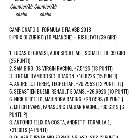
Cambier/Mi
Cambier/Mi
chelin
chelin
CAMPIONATO DI FORMULA E FIA ABB 2018
E-PRIX DI ZURIGO (10 ªMANCHE) – RISULTATI (39 GIRI):
1. LUCAS DI GRASSI, AUDI SPORT ABT SCHAEFFLER, 39 GIRI
(25 PUNTI)
2. SAM BIRD, DS VIRGIN RACING, +7.542S (18 PUNTI)
3. JEROME D’AMBROSIO, DRAGON, +16.822S (15 PUNTI)
4. ANDRE LOTTERER, TECHEETAH, +20.295S (12 PUNTI, FL)
5. SEBASTIEN BUEMI, RENAULT E.DAMS, +26.692S (10 PUNTI)
6. NICK HEIDFELD, MAHINDRA RACING, +28.059S (8 PUNTI)
7. MITCH EVANS, PANASONIC JAGUAR RACING, +30.631S (6
PUNTI, P)
8. ANTONIO FELIX DA COSTA, ANDRETTI FORMULA E,
+31.301S (4 PUNTI)
9. OLIVER TURVEY, NIO FORMULA E, +32.180S (2 PUNTI)