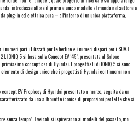
he fonde “ion” e “unique”, quale progetto di ricerca e sviluppo a lungo
undai introdusse allora il primo e unico modello al mondo nel settore a
rida plug-in ed elettrica pura – all’interno di un’unica piattaforma.
 numeri pari utilizzati per le berline e i numeri dispari per i SUV. Il
21. IONIQ 5 si basa sulla Concept EV ‘45’, presentata al Salone
a primissima concept car di Hyundai. I progettisti di IONIQ 5 si sono
un elemento di design unico che i progettisti Hyundai continueranno a
mo concept EV Prophecy di Hyundai presentato a marzo, seguita da un
caratterizzato da una silhouette iconica di proporzioni perfette che si
re senza tempo”. I veicoli si ispireranno ai modelli del passato, ma