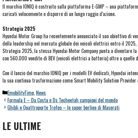
Il marchio IONIQ è costruito sulla piattaforma E-GMP – una piattaforma 
caricati velocemente e disporre di un lungo raggio d’azione.
Strategia 2025
Hyundai Motor Group ha recentemente annunciato il suo obiettivo di vendi
della leadership nel mercato globale dei veicoli elettrici entro il 2025,
Strategia 2025, la stessa Hyundai Motor Company punta a diventare la t
con 560.000 vendite di BEV (veicoli elettrici a batteria) oltre a quelle di
Con il lancio del marchio IONIQ per i modelli EV dedicati, Hyundai intend
la sua continua trasformazione come Smart Mobility Solution Provider c
Categorie
EmobilityTime
,
News
Formula E – Da Costa e Ds Techeetah campioni del mondo
Ghibli e Quattroporte Trofeo – le super berline di Maserati
LE ULTIME