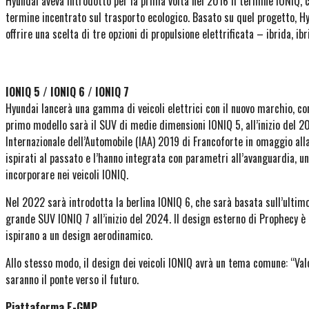
Hyundai aveva introdotto per la prima volta nel 2016 il termine IONIQ, c
termine incentrato sul trasporto ecologico. Basato su quel progetto, Hy
offrire una scelta di tre opzioni di propulsione elettrificata – ibrida, ib
IONIQ 5 / IONIQ 6 / IONIQ 7
Hyundai lancerà una gamma di veicoli elettrici con il nuovo marchio, con i
primo modello sarà il SUV di medie dimensioni IONIQ 5, all’inizio del 20
Internazionale dell’Automobile (IAA) 2019 di Francoforte in omaggio all
ispirati al passato e l’hanno integrata con parametri all’avanguardia, 
incorporare nei veicoli IONIQ.
Nel 2022 sarà introdotta la berlina IONIQ 6, che sarà basata sull’ulti
grande SUV IONIQ 7 all’inizio del 2024. Il design esterno di Prophecy è 
ispirano a un design aerodinamico.
Allo stesso modo, il design dei veicoli IONIQ avrà un tema comune: “Valo
saranno il ponte verso il futuro.
Piattaforma E-GMP