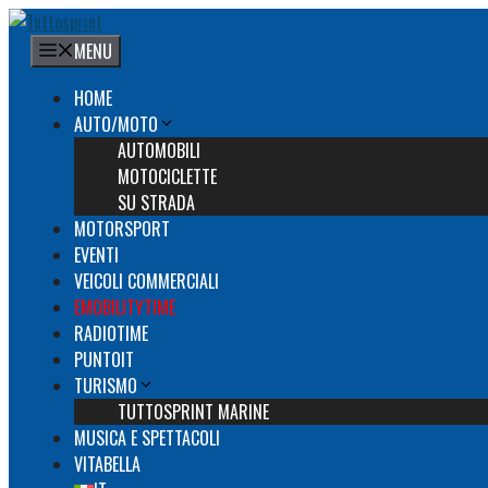
Vai
al
MENU
contenuto
HOME
AUTO/MOTO
AUTOMOBILI
MOTOCICLETTE
SU STRADA
MOTORSPORT
EVENTI
VEICOLI COMMERCIALI
EMOBILITYTIME
RADIOTIME
PUNTOIT
TURISMO
TUTTOSPRINT MARINE
MUSICA E SPETTACOLI
VITABELLA