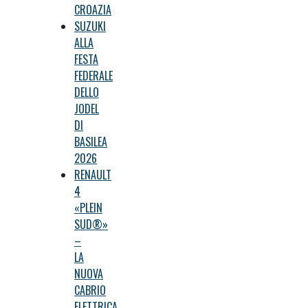
CROAZIA
SUZUKI
ALLA
FESTA
FEDERALE
DELLO
JODEL
DI
BASILEA
2026
RENAULT
4
«PLEIN
SUD®»
–
LA
NUOVA
CABRIO
ELETTRICA