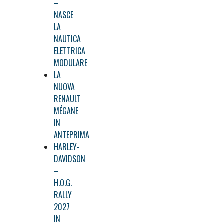
–
NASCE
LA
NAUTICA
ELETTRICA
MODULARE
LA
NUOVA
RENAULT
MÉGANE
IN
ANTEPRIMA
HARLEY-
DAVIDSON
–
H.O.G.
RALLY
2027
IN