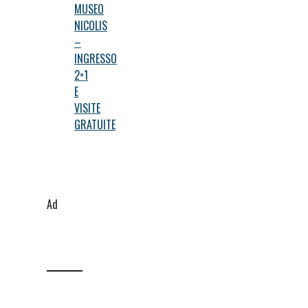
MUSEO
NICOLIS
–
INGRESSO
2×1
E
VISITE
GRATUITE
Ad