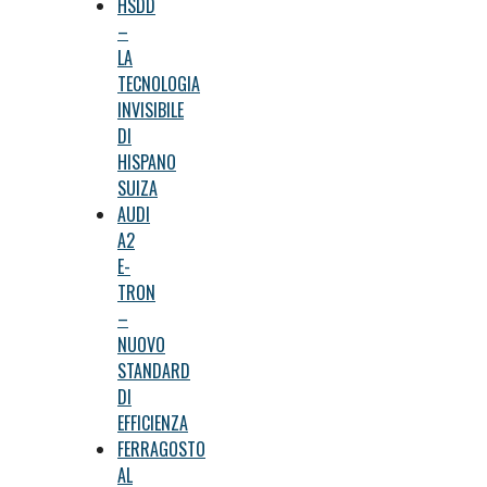
HSDD
–
LA
TECNOLOGIA
INVISIBILE
DI
HISPANO
SUIZA
AUDI
A2
E-
TRON
–
NUOVO
STANDARD
DI
EFFICIENZA
FERRAGOSTO
AL