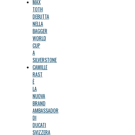
MAX
TOTH
DEBUTTA
NELLA
BAGGER
WORLD
CUP
A
SILVERSTONE
CAMILLE
RAST
È
LA
NUOVA
BRAND
AMBASSADOR
DI
DUCATI
SVIZZERA