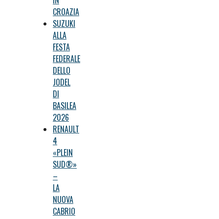
IN
CROAZIA
SUZUKI
ALLA
FESTA
FEDERALE
DELLO
JODEL
DI
BASILEA
2026
RENAULT
4
«PLEIN
SUD®»
–
LA
NUOVA
CABRIO