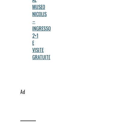
MUSEO
NICOLIS
–
INGRESSO
2×1
E
VISITE
GRATUITE
Ad