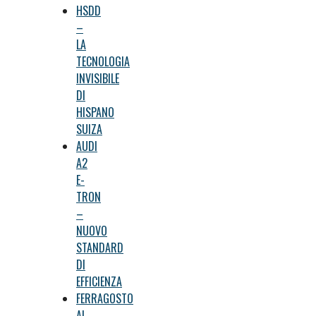
HSDD
–
LA
TECNOLOGIA
INVISIBILE
DI
HISPANO
SUIZA
AUDI
A2
E-
TRON
–
NUOVO
STANDARD
DI
EFFICIENZA
FERRAGOSTO
AL