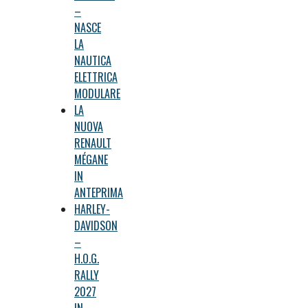
–
NASCE
LA
NAUTICA
ELETTRICA
MODULARE
LA
NUOVA
RENAULT
MÉGANE
IN
ANTEPRIMA
HARLEY-
DAVIDSON
–
H.O.G.
RALLY
2027