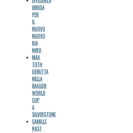
EFFICIENZA
IBRIDA
PER
IL
NUOVO
NUOVO
KIA
NIRO
MAX
TOTH
DEBUTTA
NELLA
BAGGER
WORLD
CUP
A
SILVERSTONE
CAMILLE
RAST