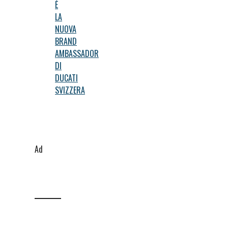
È
LA
NUOVA
BRAND
AMBASSADOR
DI
DUCATI
SVIZZERA
Ad