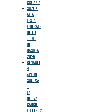
CROAZIA
SUZUKI
ALLA
FESTA
FEDERALE
DELLO
JODEL
DI
BASILEA
2026
RENAULT
4
«PLEIN
SUD®»
–
LA
NUOVA
CABRIO
ELETTRICA