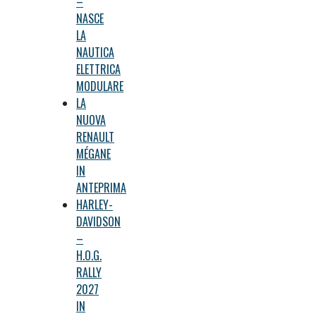
–
NASCE
LA
NAUTICA
ELETTRICA
MODULARE
LA
NUOVA
RENAULT
MÉGANE
IN
ANTEPRIMA
HARLEY-
DAVIDSON
–
H.O.G.
RALLY
2027
IN