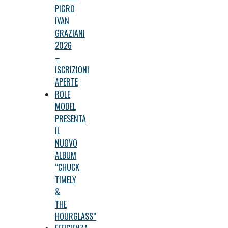
PIGRO
IVAN
GRAZIANI
2026
–
ISCRIZIONI
APERTE
ROLE
MODEL
PRESENTA
IL
NUOVO
ALBUM
“CHUCK
TIMELY
&
THE
HOURGLASS”