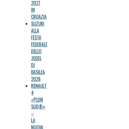
2027
IN
CROAZIA
SUZUKI
ALLA
FESTA
FEDERALE
DELLO
JODEL
DI
BASILEA
2026
RENAULT
4
«PLEIN
SUD®»
–
LA
NUOVA