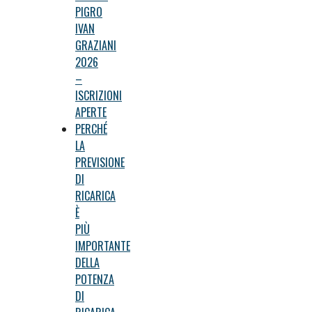
PIGRO
IVAN
GRAZIANI
2026
–
ISCRIZIONI
APERTE
PERCHÉ
LA
PREVISIONE
DI
RICARICA
È
PIÙ
IMPORTANTE
DELLA
POTENZA
DI