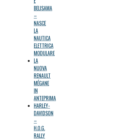
E
BELISAMA
–
NASCE
LA
NAUTICA
ELETTRICA
MODULARE
LA
NUOVA
RENAULT
MÉGANE
IN
ANTEPRIMA
HARLEY-
DAVIDSON
–
H.O.G.
RALLY