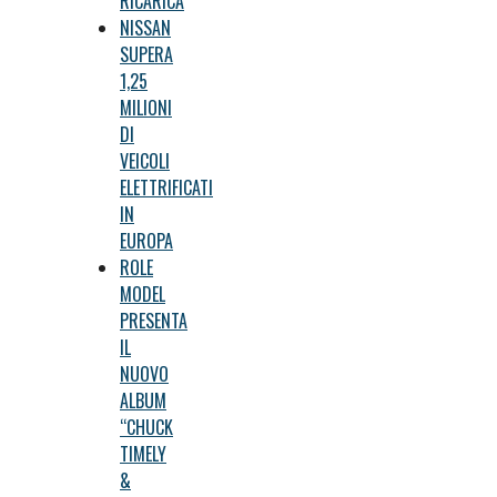
RICARICA
NISSAN
SUPERA
1,25
MILIONI
DI
VEICOLI
ELETTRIFICATI
IN
EUROPA
ROLE
MODEL
PRESENTA
IL
NUOVO
ALBUM
“CHUCK
TIMELY
&