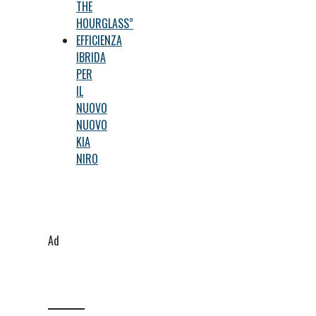
THE
HOURGLASS”
EFFICIENZA
IBRIDA
PER
IL
NUOVO
NUOVO
KIA
NIRO
Ad