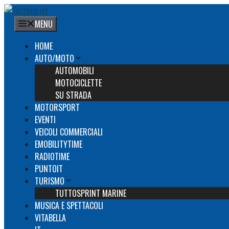
Vai
al
MENU
contenuto
HOME
AUTO/MOTO
AUTOMOBILI
MOTOCICLETTE
SU STRADA
MOTORSPORT
EVENTI
VEICOLI COMMERCIALI
EMOBILITYTIME
RADIOTIME
PUNTOIT
TURISMO
TUTTOSPRINT MARINE
MUSICA E SPETTACOLI
VITABELLA