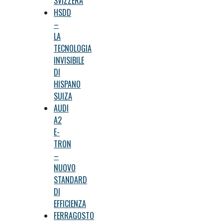
SVIZZERA
HSDD
–
LA
TECNOLOGIA
INVISIBILE
DI
HISPANO
SUIZA
AUDI
A2
E-
TRON
–
NUOVO
STANDARD
DI
EFFICIENZA
FERRAGOSTO