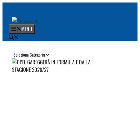
Vai
al
contenuto
MENU
Categorie