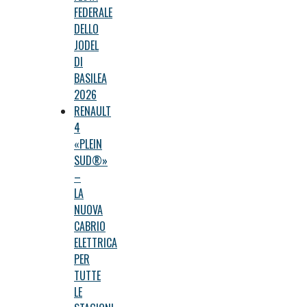
FEDERALE
DELLO
JODEL
DI
BASILEA
2026
RENAULT
4
«PLEIN
SUD®»
–
LA
NUOVA
CABRIO
ELETTRICA
PER
TUTTE
LE