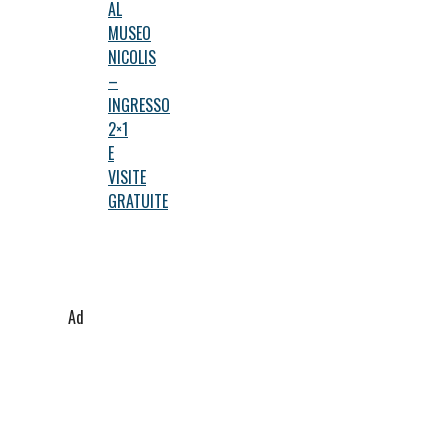
AL
MUSEO
NICOLIS
–
INGRESSO
2×1
E
VISITE
GRATUITE
Ad