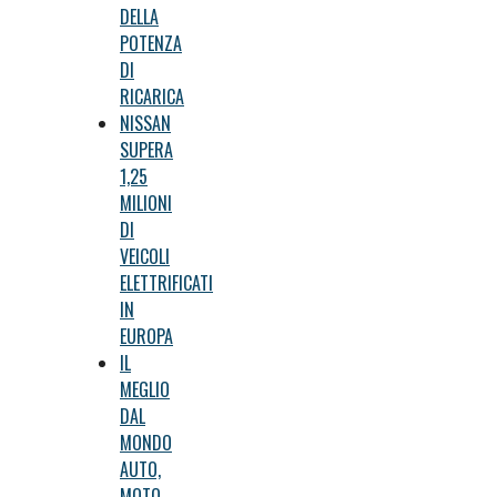
DELLA
POTENZA
DI
RICARICA
NISSAN
SUPERA
1,25
MILIONI
DI
VEICOLI
ELETTRIFICATI
IN
EUROPA
IL
MEGLIO
DAL
MONDO
AUTO,
MOTO,