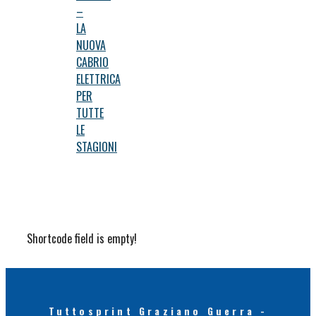
–
LA
NUOVA
CABRIO
ELETTRICA
PER
TUTTE
LE
STAGIONI
Shortcode field is empty!
Tuttosprint Graziano Guerra -