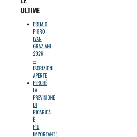
LE
ULTIME
PREMIO
PIGRO
IVAN
GRAZIANI
2026
–
ISCRIZIONI
APERTE
PERCHÉ
LA
PREVISIONE
DI
RICARICA
È
PIÙ
IMPORTANTE