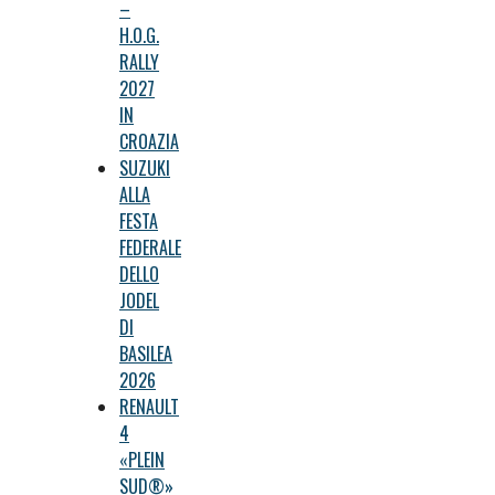
–
H.O.G.
RALLY
2027
IN
CROAZIA
SUZUKI
ALLA
FESTA
FEDERALE
DELLO
JODEL
DI
BASILEA
2026
RENAULT
4
«PLEIN
SUD®»