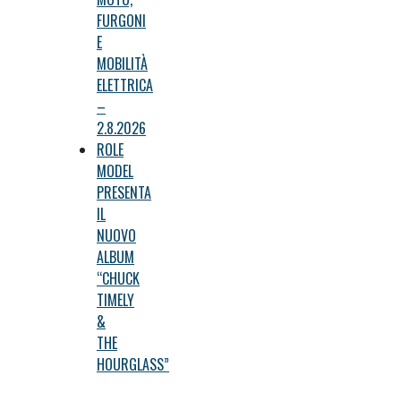
FURGONI
E
MOBILITÀ
ELETTRICA
–
2.8.2026
ROLE
MODEL
PRESENTA
IL
NUOVO
ALBUM
“CHUCK
TIMELY
&
THE
HOURGLASS”