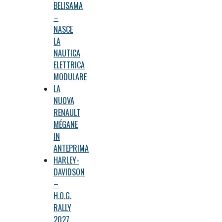
BELISAMA
–
NASCE
LA
NAUTICA
ELETTRICA
MODULARE
LA
NUOVA
RENAULT
MÉGANE
IN
ANTEPRIMA
HARLEY-
DAVIDSON
–
H.O.G.
RALLY
2027