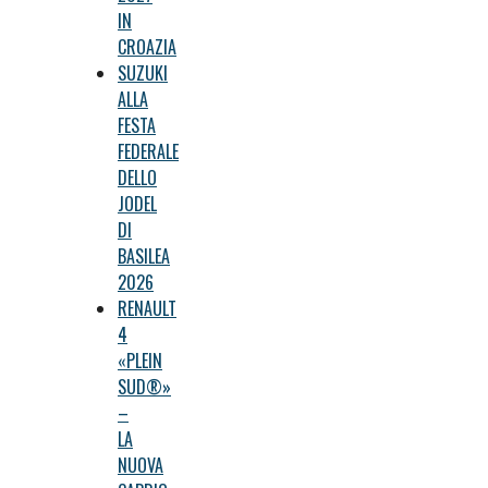
IN
CROAZIA
SUZUKI
ALLA
FESTA
FEDERALE
DELLO
JODEL
DI
BASILEA
2026
RENAULT
4
«PLEIN
SUD®»
–
LA
NUOVA