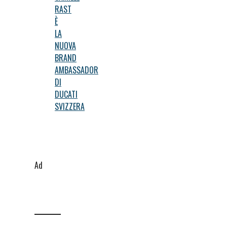
RAST
È
LA
NUOVA
BRAND
AMBASSADOR
DI
DUCATI
SVIZZERA
Ad