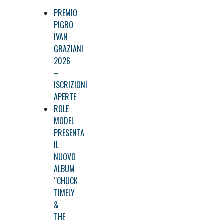
PREMIO
PIGRO
IVAN
GRAZIANI
2026
–
ISCRIZIONI
APERTE
ROLE
MODEL
PRESENTA
IL
NUOVO
ALBUM
“CHUCK
TIMELY
&
THE