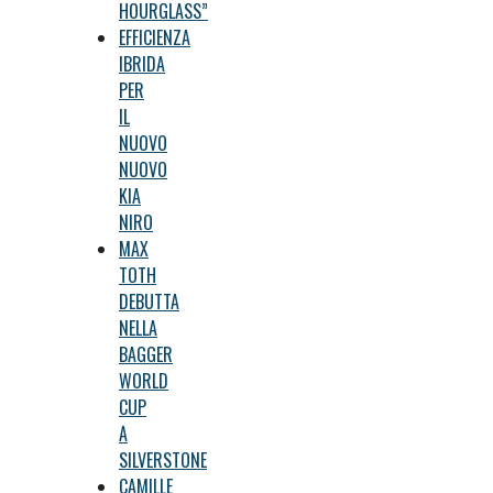
HOURGLASS”
EFFICIENZA
IBRIDA
PER
IL
NUOVO
NUOVO
KIA
NIRO
MAX
TOTH
DEBUTTA
NELLA
BAGGER
WORLD
CUP
A
SILVERSTONE
CAMILLE