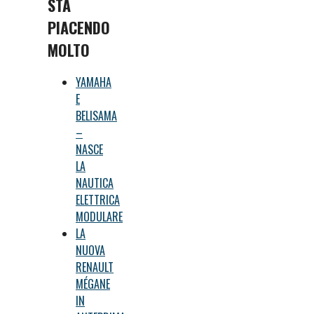
STA
PIACENDO
MOLTO
YAMAHA
E
BELISAMA
–
NASCE
LA
NAUTICA
ELETTRICA
MODULARE
LA
NUOVA
RENAULT
MÉGANE
IN