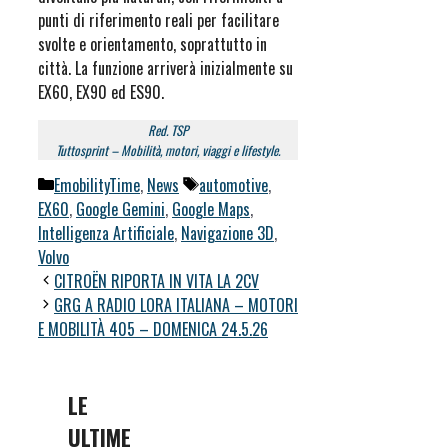
punti di riferimento reali per facilitare
svolte e orientamento, soprattutto in
città. La funzione arriverà inizialmente su
EX60, EX90 ed ES90.
Red. TSP
Tuttosprint – Mobilità, motori, viaggi e lifestyle.
Categorie
Tag
EmobilityTime
,
News
automotive
,
EX60
,
Google Gemini
,
Google Maps
,
Intelligenza Artificiale
,
Navigazione 3D
,
Volvo
CITROËN RIPORTA IN VITA LA 2CV
GRG A RADIO LORA ITALIANA – MOTORI
E MOBILITÀ 405 – DOMENICA 24.5.26
LE
ULTIME