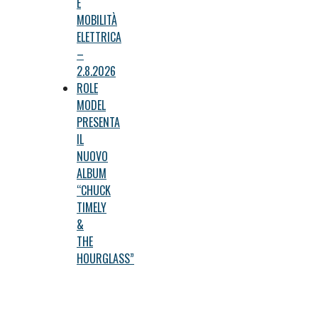
E
MOBILITÀ
ELETTRICA
–
2.8.2026
ROLE
MODEL
PRESENTA
IL
NUOVO
ALBUM
“CHUCK
TIMELY
&
THE
HOURGLASS”