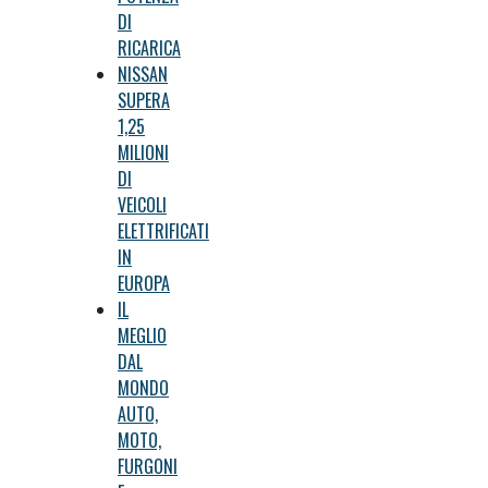
DI
RICARICA
NISSAN
SUPERA
1,25
MILIONI
DI
VEICOLI
ELETTRIFICATI
IN
EUROPA
IL
MEGLIO
DAL
MONDO
AUTO,
MOTO,
FURGONI