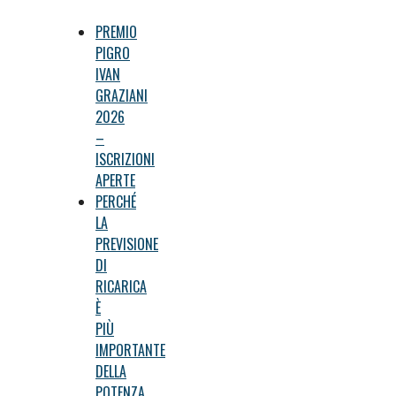
PREMIO
PIGRO
IVAN
GRAZIANI
2026
–
ISCRIZIONI
APERTE
PERCHÉ
LA
PREVISIONE
DI
RICARICA
È
PIÙ
IMPORTANTE
DELLA
POTENZA