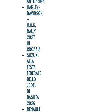
ANTEPRIMA
HARLEY-
DAVIDSON
–
H.O.G.
RALLY
2027
IN
CROAZIA
SUZUKI
ALLA
FESTA
FEDERALE
DELLO
JODEL
DI
BASILEA
2026
RENAULT