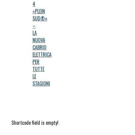
4
«PLEIN
SUD®»
–
LA
NUOVA
CABRIO
ELETTRICA
PER
TUTTE
LE
STAGIONI
Shortcode field is empty!