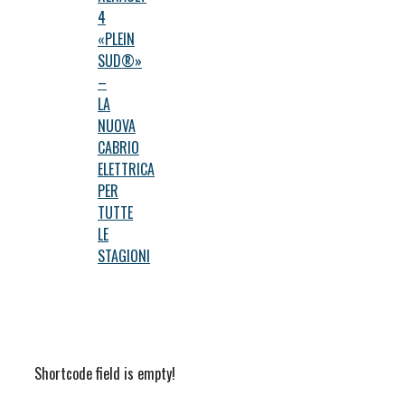
4
«PLEIN
SUD®»
–
LA
NUOVA
CABRIO
ELETTRICA
PER
TUTTE
LE
STAGIONI
Shortcode field is empty!