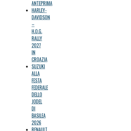
ANTEPRIMA
HARLEY-
DAVIDSON
–
H.O.G.
RALLY
2027
IN
CROAZIA
SUZUKI
ALLA
FESTA
FEDERALE
DELLO
JODEL
DI
BASILEA
2026
RENAULT