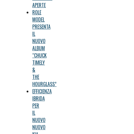
APERTE
ROLE
MODEL
PRESENTA
IL
NUOVO
ALBUM
“CHUCK
TIMELY
&
THE
HOURGLASS”
EFFICIENZA
IBRIDA
PER
IL
NUOVO
NUOVO