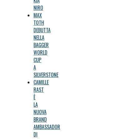
KIA
NIRO
MAX
TOTH
DEBUTTA
NELLA
BAGGER
WORLD
CUP
A
SILVERSTONE
CAMILLE
RAST
È
LA
NUOVA
BRAND
AMBASSADOR
DI