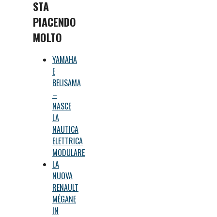
STA
PIACENDO
MOLTO
YAMAHA
E
BELISAMA
–
NASCE
LA
NAUTICA
ELETTRICA
MODULARE
LA
NUOVA
RENAULT
MÉGANE
IN