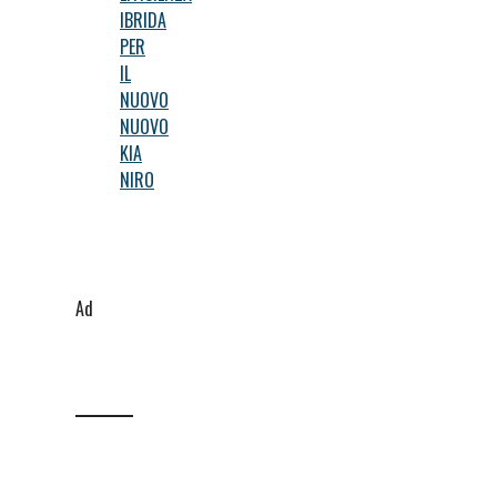
IBRIDA
PER
IL
NUOVO
NUOVO
KIA
NIRO
Ad