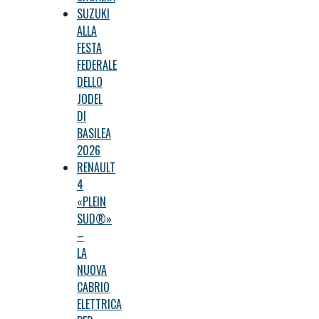
SUZUKI
ALLA
FESTA
FEDERALE
DELLO
JODEL
DI
BASILEA
2026
RENAULT
4
«PLEIN
SUD®»
–
LA
NUOVA
CABRIO
ELETTRICA