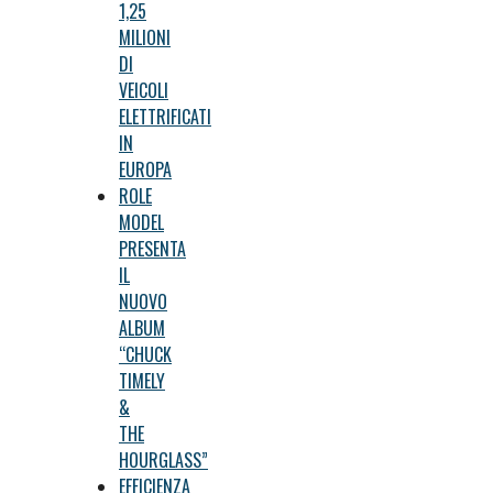
1,25
MILIONI
DI
VEICOLI
ELETTRIFICATI
IN
EUROPA
ROLE
MODEL
PRESENTA
IL
NUOVO
ALBUM
“CHUCK
TIMELY
&
THE
HOURGLASS”
EFFICIENZA