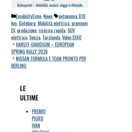
Tuttosprint – Mobilità, motori, viaggi e lifestyle.
Categorie
Tag
EmobilityTime
,
News
autonomia 810
km
,
Göteborg
,
Mobilità elettrica
,
premium
EV
,
produzione
,
ricarica rapida
,
SUV
elettrico
,
Svezia
,
Torslanda
,
Volvo EX60
HARLEY-DAVIDSON – EUROPEAN
SPRING RALLY 2026
NISSAN FORMULA E TEAM PRONTO PER
BERLINO
LE
ULTIME
PREMIO
PIGRO
IVAN