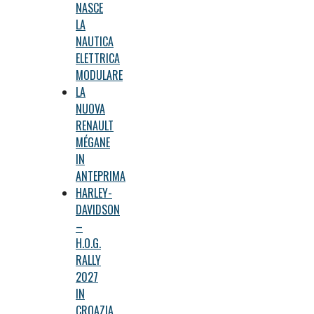
NASCE
LA
NAUTICA
ELETTRICA
MODULARE
LA
NUOVA
RENAULT
MÉGANE
IN
ANTEPRIMA
HARLEY-
DAVIDSON
–
H.O.G.
RALLY
2027
IN
CROAZIA