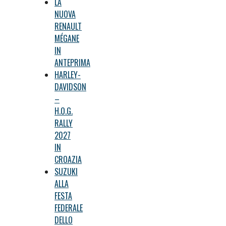
LA
NUOVA
RENAULT
MÉGANE
IN
ANTEPRIMA
HARLEY-
DAVIDSON
–
H.O.G.
RALLY
2027
IN
CROAZIA
SUZUKI
ALLA
FESTA
FEDERALE
DELLO