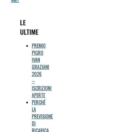
AMT
LE
ULTIME
PREMIO
PIGRO
IVAN
GRAZIANI
2026
–
ISCRIZIONI
APERTE
PERCHÉ
LA
PREVISIONE
DI
RICARICA