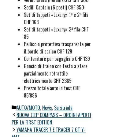
Verniciatura metallizzata CHF 900
Sedili Captain (6 posti) CHF 850
Set di tappeti «Luxury» 1ª e 2ª fila
CHF 168
Set di tappeti «Luxury» 3ª fila CHF
85
Pellicola protettiva trasparente per
il bordo di carico CHF 129
Contenitore per bagagliaio CHF 139
Gancio di traino con testa a sfera
parzialmente retrattile
elettricamente CHF 2365
Prezzo totale auto in test CHF
85’886
Categorie
AUTO/MOTO
,
News
,
Su strada
NUOVA JEEP COMPASS – ORDINI APERTI
PER LA FIRST EDITION
YAMAHA TRACER 7 E TRACER 7 GT Y-