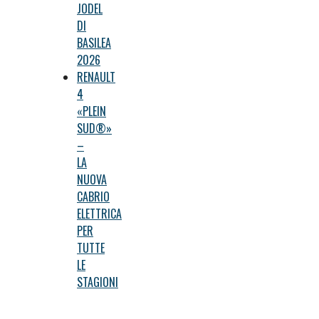
JODEL
DI
BASILEA
2026
RENAULT
4
«PLEIN
SUD®»
–
LA
NUOVA
CABRIO
ELETTRICA
PER
TUTTE
LE
STAGIONI