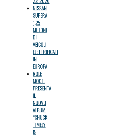
2.8.2026
NISSAN
SUPERA
1,25
MILIONI
DI
VEICOLI
ELETTRIFICATI
IN
EUROPA
ROLE
MODEL
PRESENTA
IL
NUOVO
ALBUM
“CHUCK
TIMELY
&