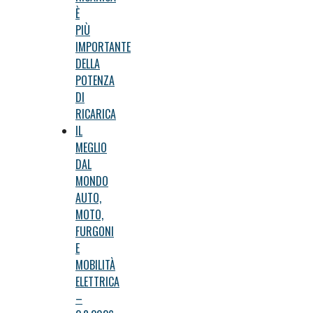
È
PIÙ
IMPORTANTE
DELLA
POTENZA
DI
RICARICA
IL
MEGLIO
DAL
MONDO
AUTO,
MOTO,
FURGONI
E
MOBILITÀ
ELETTRICA
–