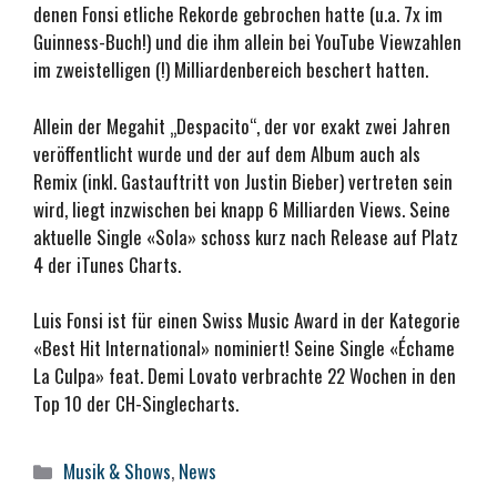
denen Fonsi etliche Rekorde gebrochen hatte (u.a. 7x im
Guinness-Buch!) und die ihm allein bei YouTube Viewzahlen
im zweistelligen (!) Milliardenbereich beschert hatten.
Allein der Megahit „Despacito“, der vor exakt zwei Jahren
veröffentlicht wurde und der auf dem Album auch als
Remix (inkl. Gastauftritt von Justin Bieber) vertreten sein
wird, liegt inzwischen bei knapp 6 Milliarden Views. Seine
aktuelle Single «Sola» schoss kurz nach Release auf Platz
4 der iTunes Charts.
Luis Fonsi ist für einen Swiss Music Award in der Kategorie
«Best Hit International» nominiert! Seine Single «Échame
La Culpa» feat. Demi Lovato verbrachte 22 Wochen in den
Top 10 der CH-Singlecharts.
Kategorien
Musik & Shows
,
News