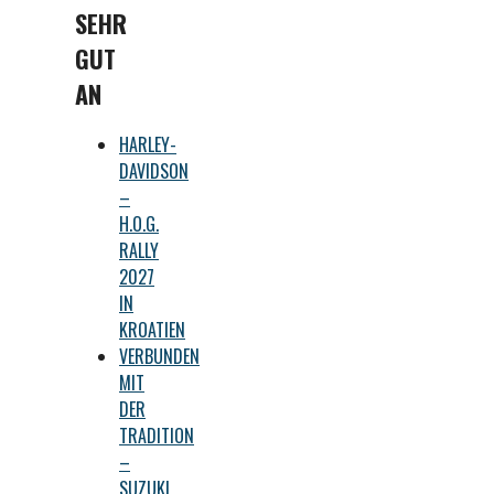
SEHR
GUT
AN
HARLEY-
DAVIDSON
–
H.O.G.
RALLY
2027
IN
KROATIEN
VERBUNDEN
MIT
DER
TRADITION
–
SUZUKI