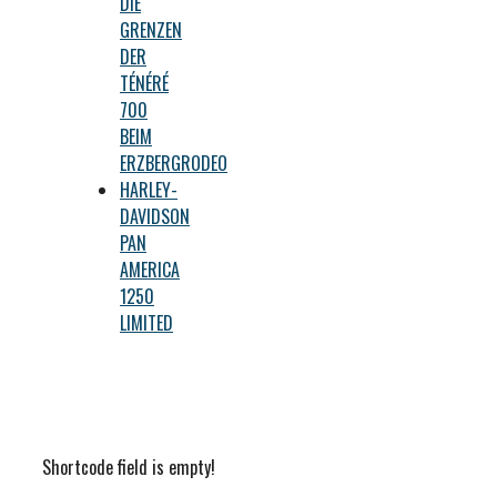
DIE
GRENZEN
DER
TÉNÉRÉ
700
BEIM
ERZBERGRODEO
HARLEY-
DAVIDSON
PAN
AMERICA
1250
LIMITED
Shortcode field is empty!