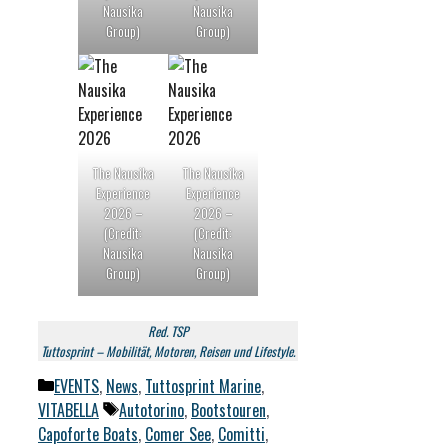
Nausika
Nausika
Group)
Group)
The Nausika
The Nausika
Experience
Experience
2026 –
2026 –
(Credit:
(Credit:
Nausika
Nausika
Group)
Group)
Red. TSP
Tuttosprint – Mobilität, Motoren, Reisen und Lifestyle.
Kategorien
EVENTS
,
News
,
Tuttosprint Marine
,
Schlagwörter
VITABELLA
Autotorino
,
Bootstouren
,
Capoforte Boats
,
Comer See
,
Comitti
,