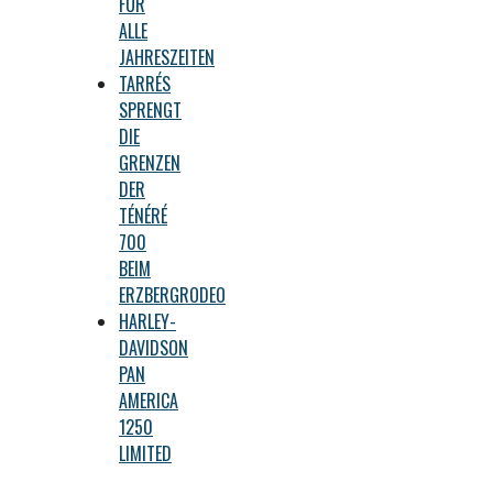
FÜR
ALLE
JAHRESZEITEN
TARRÉS
SPRENGT
DIE
GRENZEN
DER
TÉNÉRÉ
700
BEIM
ERZBERGRODEO
HARLEY-
DAVIDSON
PAN
AMERICA
1250
LIMITED