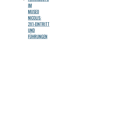
IM
MUSEO
NICOLIS:
2X1‑EINTRITT
UND
FÜHRUNGEN