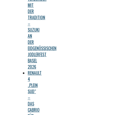
MIT
DER
TRADITION
–
SUZUKI
AN
DER
EIDGENÖSSISCHEN
JODLERFEST
BASEL
2026
RENAULT
4
„PLEIN
SUD“
–
DAS
CABRIO