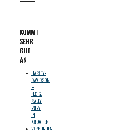
KOMMT
SEHR
GUT
AN
HARLEY-
DAVIDSON
–
H.O.G.
RALLY
2027
IN
KROATIEN
VERBUNDEN