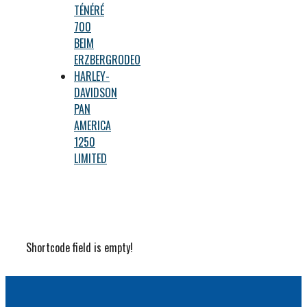
TÉNÉRÉ
700
BEIM
ERZBERGRODEO
HARLEY-
DAVIDSON
PAN
AMERICA
1250
LIMITED
Shortcode field is empty!