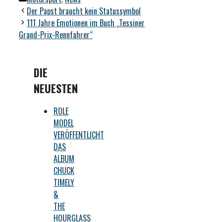
Der Papst braucht kein Statussymbol
111 Jahre Emotionen im Buch „Tessiner
Grand-Prix-Rennfahrer“
DIE
NEUESTEN
ROLE
MODEL
VERÖFFENTLICHT
DAS
ALBUM
CHUCK
TIMELY
&
THE
HOURGLASS