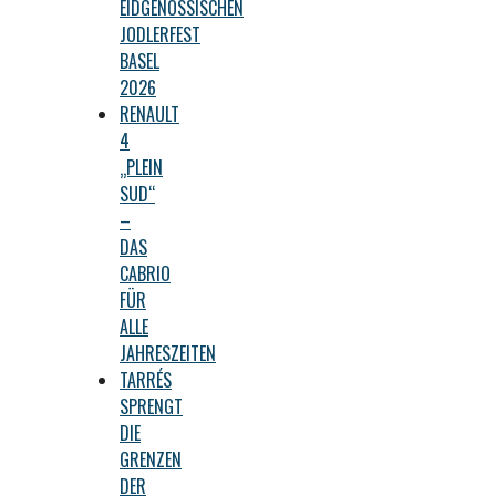
EIDGENÖSSISCHEN
JODLERFEST
BASEL
2026
RENAULT
4
„PLEIN
SUD“
–
DAS
CABRIO
FÜR
ALLE
JAHRESZEITEN
TARRÉS
SPRENGT
DIE
GRENZEN
DER