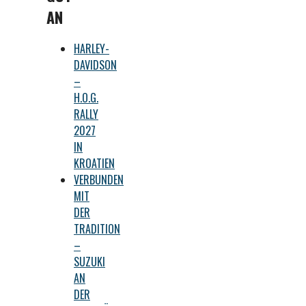
AN
HARLEY-
DAVIDSON
–
H.O.G.
RALLY
2027
IN
KROATIEN
VERBUNDEN
MIT
DER
TRADITION
–
SUZUKI
AN
DER