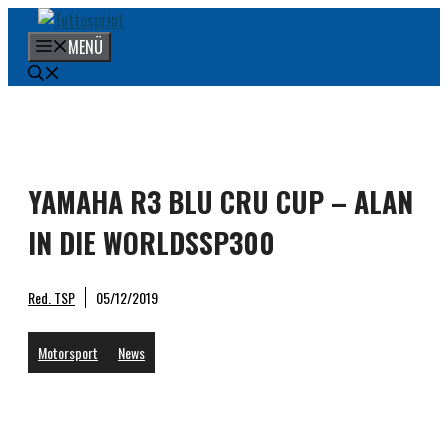
Zum
Inhalt
MENÜ
springen
YAMAHA R3 BLU CRU CUP – ALAN
IN DIE WORLDSSP300
Red. TSP
05/12/2019
Motorsport
News