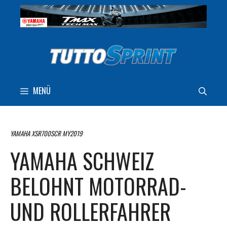
Zum
Inhalt
springen
MENÜ
YAMAHA XSR700SCR MY2019
YAMAHA SCHWEIZ
BELOHNT MOTORRAD-
UND ROLLERFAHRER