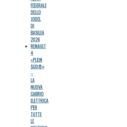
FEDERALE
DELLO
JODEL
DI
BASILEA
2026
RENAULT
4
«PLEIN
SUD®»
–
LA
NUOVA
CABRIO
ELETTRICA
PER
TUTTE
LE