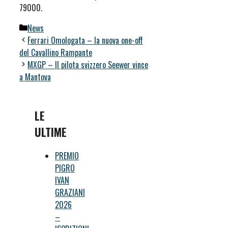
79000.
Categorie
News
Ferrari Omologata – la nuova one-off
del Cavallino Rampante
MXGP – Il pilota svizzero Seewer vince
a Mantova
LE
ULTIME
PREMIO
PIGRO
IVAN
GRAZIANI
2026
–