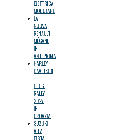
ELETTRICA
MODULARE
LA
NUOVA
RENAULT
MÉGANE
IN
ANTEPRIMA
HARLEY-
DAVIDSON
–
H.O.G.
RALLY
2027
IN
CROAZIA
SUZUKI
ALLA
FESTA