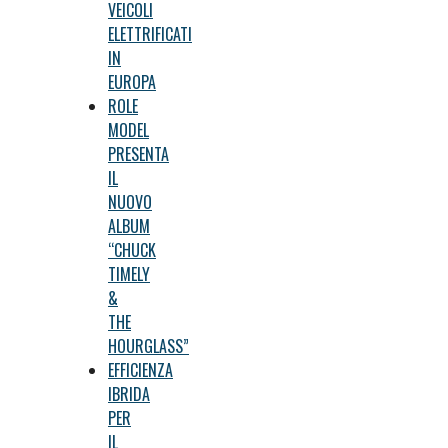
VEICOLI
ELETTRIFICATI
IN
EUROPA
ROLE
MODEL
PRESENTA
IL
NUOVO
ALBUM
“CHUCK
TIMELY
&
THE
HOURGLASS”
EFFICIENZA
IBRIDA
PER
IL