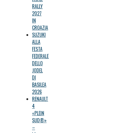
RALLY
2027
IN
CROAZIA
SUZUKI
ALLA
FESTA
FEDERALE
DELLO
JODEL
DI
BASILEA
2026
RENAULT
4
«PLEIN
SUD®»
–