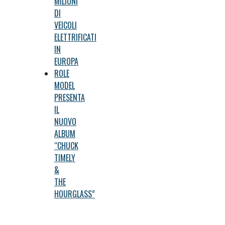
MILIONI
DI
VEICOLI
ELETTRIFICATI
IN
EUROPA
ROLE
MODEL
PRESENTA
IL
NUOVO
ALBUM
“CHUCK
TIMELY
&
THE
HOURGLASS”