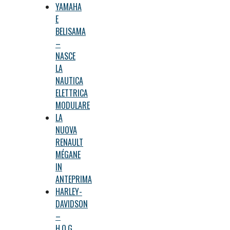
YAMAHA
E
BELISAMA
–
NASCE
LA
NAUTICA
ELETTRICA
MODULARE
LA
NUOVA
RENAULT
MÉGANE
IN
ANTEPRIMA
HARLEY-
DAVIDSON
–
H.O.G.