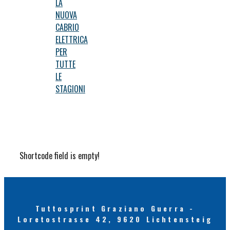
LA
NUOVA
CABRIO
ELETTRICA
PER
TUTTE
LE
STAGIONI
Shortcode field is empty!
Tuttosprint Graziano Guerra -
Loretostrasse 42, 9620 Lichtensteig