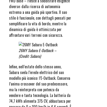
FWD base – riesce a soddisfare esigenze
diverse: dalla ricerca di autonomia
estrema a una guida più sportiva. Il suo
stile è funzionale, con dettagli pensati per
semplificare la vita di bordo, mentre la
dinamica di guida è ottimizzata per
affrontare vari terreni con sicurezza.
26MY Subaru E-Outback –
(Credit: Subaru)
Infine, nell’estate dello stesso anno,
Subaru svela l’erede elettrico del suo
modello più iconico: l’E-Outback. Conserva
l’anima crossover del suo predecessore,
ma la reinterpreta con potenza da
vendere e tanta tecnologia. La batteria da
74,7 kWh alimenta 375 CV, abbastanza per
passare da 0 a 100 km/h in 4,4 secondi. È