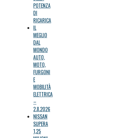
POTENZA
DI
RICARICA
IL
MEGLIO
DAL
MONDO
AUTO,
MOTO,
FURGONI
E
MOBILITÀ
ELETTRICA
–
2.8.2026
NISSAN
SUPERA
1,25