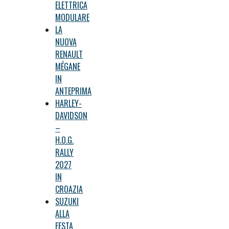
ELETTRICA
MODULARE
LA
NUOVA
RENAULT
MÉGANE
IN
ANTEPRIMA
HARLEY-
DAVIDSON
–
H.O.G.
RALLY
2027
IN
CROAZIA
SUZUKI
ALLA
FESTA