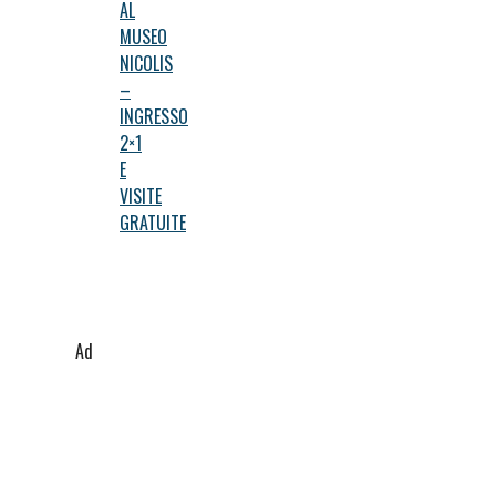
AL
MUSEO
NICOLIS
–
INGRESSO
2×1
E
VISITE
GRATUITE
Ad