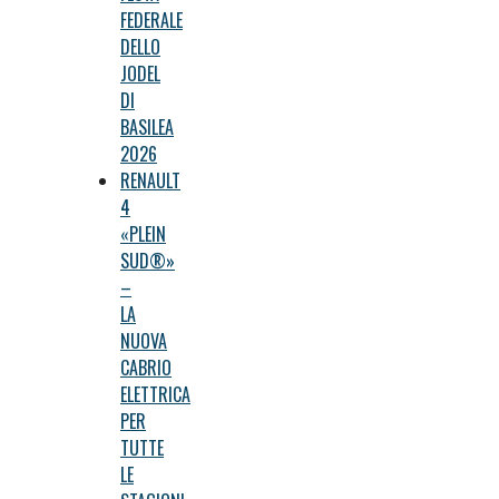
FEDERALE
DELLO
JODEL
DI
BASILEA
2026
RENAULT
4
«PLEIN
SUD®»
–
LA
NUOVA
CABRIO
ELETTRICA
PER
TUTTE
LE