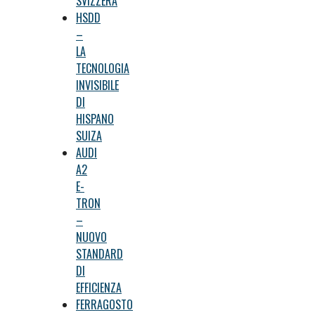
SVIZZERA
HSDD
–
LA
TECNOLOGIA
INVISIBILE
DI
HISPANO
SUIZA
AUDI
A2
E-
TRON
–
NUOVO
STANDARD
DI
EFFICIENZA
FERRAGOSTO