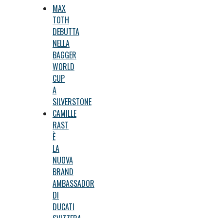
MAX
TOTH
DEBUTTA
NELLA
BAGGER
WORLD
CUP
A
SILVERSTONE
CAMILLE
RAST
È
LA
NUOVA
BRAND
AMBASSADOR
DI
DUCATI