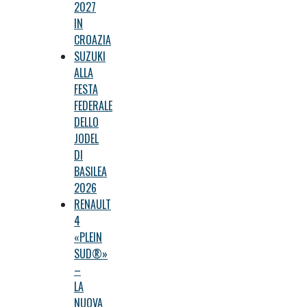
2027
IN
CROAZIA
SUZUKI
ALLA
FESTA
FEDERALE
DELLO
JODEL
DI
BASILEA
2026
RENAULT
4
«PLEIN
SUD®»
–
LA
NUOVA