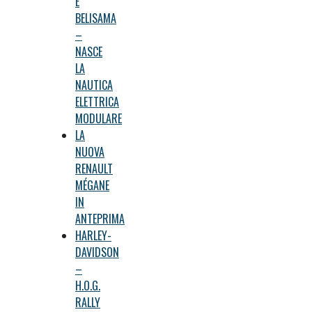
E
BELISAMA
–
NASCE
LA
NAUTICA
ELETTRICA
MODULARE
LA
NUOVA
RENAULT
MÉGANE
IN
ANTEPRIMA
HARLEY-
DAVIDSON
–
H.O.G.
RALLY