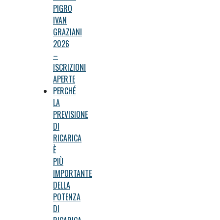
PIGRO
IVAN
GRAZIANI
2026
–
ISCRIZIONI
APERTE
PERCHÉ
LA
PREVISIONE
DI
RICARICA
È
PIÙ
IMPORTANTE
DELLA
POTENZA
DI