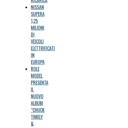
RICARICA
NISSAN
SUPERA
1,25
MILIONI
DI
VEICOLI
ELETTRIFICATI
IN
EUROPA
ROLE
MODEL
PRESENTA
IL
NUOVO
ALBUM
“CHUCK
TIMELY
&