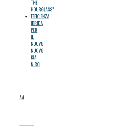
THE
HOURGLASS”
EFFICIENZA
IBRIDA
PER
IL
NUOVO
NUOVO
KIA
NIRO
Ad