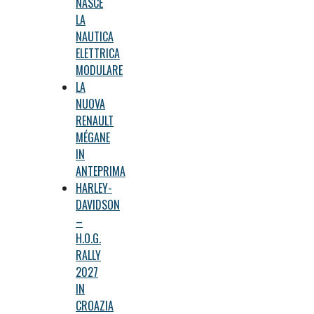
NASCE
LA
NAUTICA
ELETTRICA
MODULARE
LA
NUOVA
RENAULT
MÉGANE
IN
ANTEPRIMA
HARLEY-
DAVIDSON
–
H.O.G.
RALLY
2027
IN
CROAZIA