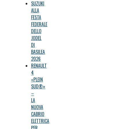
SUZUKI
ALLA
FESTA
FEDERALE
DELLO
JODEL
DI
BASILEA
2026
RENAULT
4
«PLEIN
SUD®»
–
LA
NUOVA
CABRIO
ELETTRICA
PER