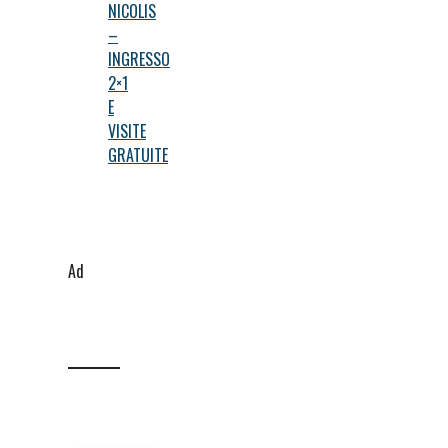
NICOLIS
–
INGRESSO
2×1
E
VISITE
GRATUITE
Ad