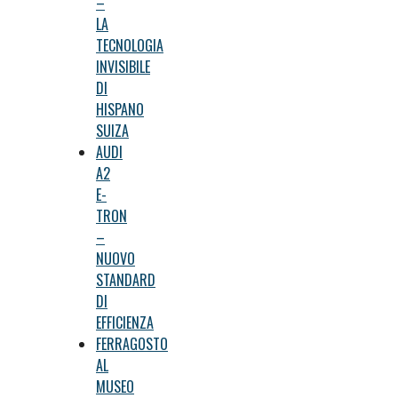
–
LA
TECNOLOGIA
INVISIBILE
DI
HISPANO
SUIZA
AUDI
A2
E-
TRON
–
NUOVO
STANDARD
DI
EFFICIENZA
FERRAGOSTO
AL
MUSEO