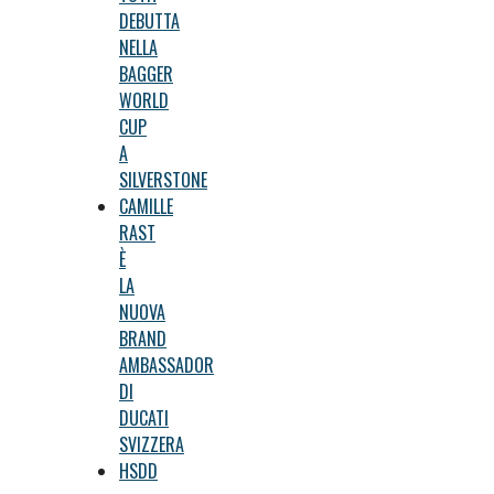
DEBUTTA
NELLA
BAGGER
WORLD
CUP
A
SILVERSTONE
CAMILLE
RAST
È
LA
NUOVA
BRAND
AMBASSADOR
DI
DUCATI
SVIZZERA
HSDD