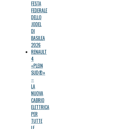
FESTA
FEDERALE
DELLO
JODEL
DI
BASILEA
2026
RENAULT
4
«PLEIN
SUD®»
–
LA
NUOVA
CABRIO
ELETTRICA
PER
TUTTE
LE