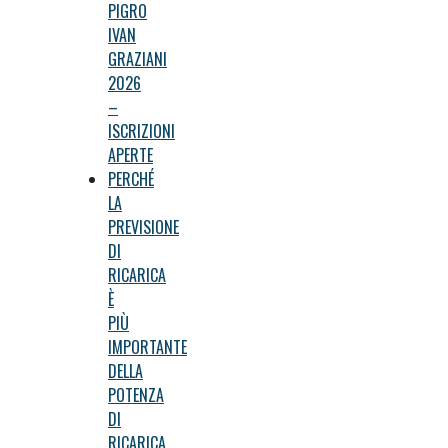
PIGRO
IVAN
GRAZIANI
2026
–
ISCRIZIONI
APERTE
PERCHÉ
LA
PREVISIONE
DI
RICARICA
È
PIÙ
IMPORTANTE
DELLA
POTENZA
DI
RICARICA