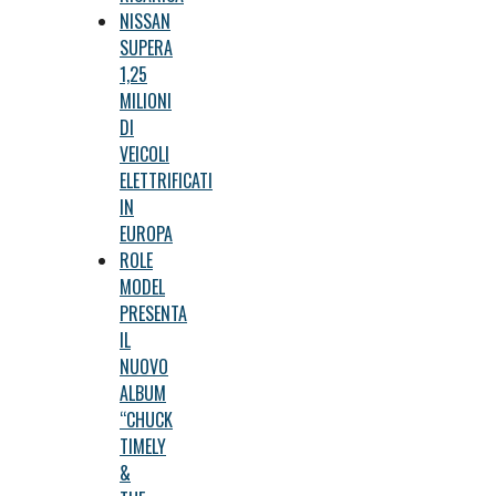
NISSAN
SUPERA
1,25
MILIONI
DI
VEICOLI
ELETTRIFICATI
IN
EUROPA
ROLE
MODEL
PRESENTA
IL
NUOVO
ALBUM
“CHUCK
TIMELY
&