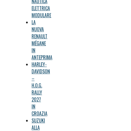
NAUTICA
ELETTRICA
MODULARE
LA
NUOVA
RENAULT
MÉGANE
IN
ANTEPRIMA
HARLEY-
DAVIDSON
–
H.O.G.
RALLY
2027
IN
CROAZIA
SUZUKI
ALLA