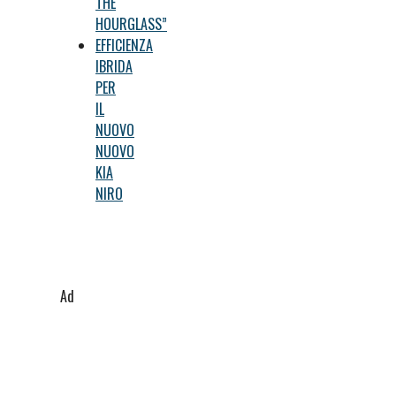
THE
HOURGLASS”
EFFICIENZA
IBRIDA
PER
IL
NUOVO
NUOVO
KIA
NIRO
Ad