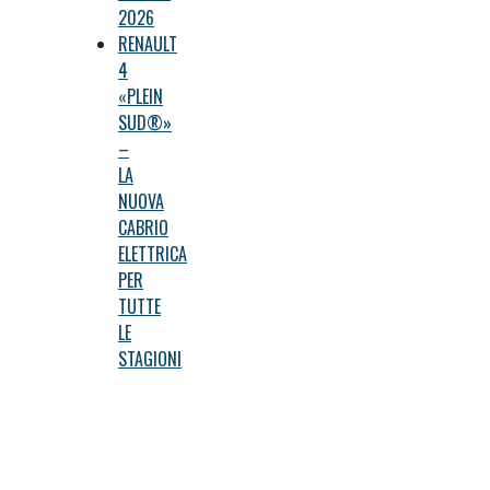
2026
RENAULT
4
«PLEIN
SUD®»
–
LA
NUOVA
CABRIO
ELETTRICA
PER
TUTTE
LE
STAGIONI