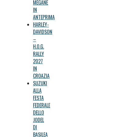
MÉGANE
IN
ANTEPRIMA
HARLEY-
DAVIDSON
–
H.O.G.
RALLY
2027
IN
CROAZIA
SUZUKI
ALLA
FESTA
FEDERALE
DELLO
JODEL
DI
BASILEA