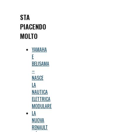
STA
PIACENDO
MOLTO
YAMAHA
E
BELISAMA
–
NASCE
LA
NAUTICA
ELETTRICA
MODULARE
LA
NUOVA
RENAULT