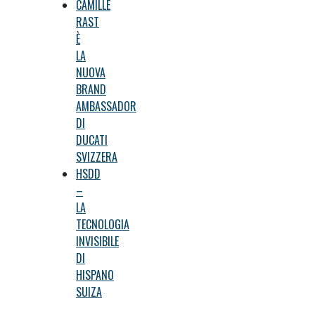
CAMILLE
RAST
È
LA
NUOVA
BRAND
AMBASSADOR
DI
DUCATI
SVIZZERA
HSDD
–
LA
TECNOLOGIA
INVISIBILE
DI
HISPANO
SUIZA