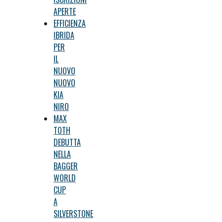
APERTE
EFFICIENZA
IBRIDA
PER
IL
NUOVO
NUOVO
KIA
NIRO
MAX
TOTH
DEBUTTA
NELLA
BAGGER
WORLD
CUP
A
SILVERSTONE