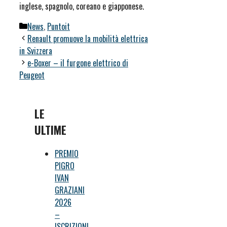
inglese, spagnolo, coreano e giapponese.
Categorie
News
,
Puntoit
Renault promuove la mobilità elettrica
in Svizzera
e-Boxer – il furgone elettrico di
Peugeot
LE
ULTIME
PREMIO
PIGRO
IVAN
GRAZIANI
2026
–
ISCRIZIONI