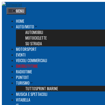
Vai
al
MENU
contenuto
HOME
AUTO/MOTO
AUTOMOBILI
MOTOCICLETTE
SU STRADA
MOTORSPORT
EVENTI
VEICOLI COMMERCIALI
EMOBILITYTIME
RADIOTIME
PUNTOIT
TURISMO
TUTTOSPRINT MARINE
MUSICA E SPETTACOLI
VITABELLA