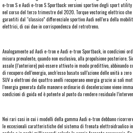
e-tron S e Audi e-tron S Sportback: versioni sportive degli sport utility
nel corso del terzo trimestre del 2020. Torque vectoring elettrico che 
garantiti dal “classico” differenziale sportivo Audi nell’era della mobil
elettrici, di cui due in corrispondenza del retrotreno.
Analogamente ad Audi e-tron e Audi e-tron Sportback, in condizioni ordi
misura prevalente, quando non esclusiva, alla propulsione posteriore. S
assale (l’anteriore) può essere attivato in modo predittivo, abbinando co
di recupero dell’energia, anch’esso basato sull’azione delle unità a zero 
SUV a elettroni dei quattro anelli recuperano energia grazie ai soli moto
l’energia generata dalle manovre ordinarie di decelerazione viene immag
condizioni di guida ed è potente al punto da rendere residuale l’interve
Nei rari casi in cui i modelli della gamma Audi e-tron debbano ricorrer
le eccezionali caratteristiche del sistema di frenata elettroidraulico in