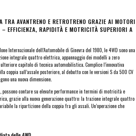
IA TRA AVANTRENO E RETROTRENO GRAZIE AI MOTORI
– EFFICIENZA, RAPIDITÀ E MOTRICITÀ SUPERIORI A
lone Internazionale dell’Automobile di Ginevra del 1980, le 4WD sono una
zione integrale quattro elettrica, appannaggio dei modelli a zero
ulteriore capitolo di tecnica automobilistica. Complice l’innovativa
ella coppia sull’assale posteriore, al debutto con le versioni S da 500 CV
ungono una nuova dimensione.
li, possono contare su elevate performance in termini di motricità e
ica, grazie alla nuova generazione quattro: la trazione integrale quattro
bile la ripartizione della coppia fra gli assali. Un’operazione che
diata delle 4WD