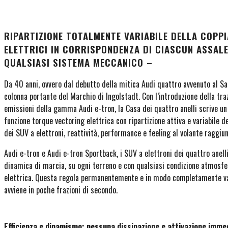
RIPARTIZIONE TOTALMENTE VARIABILE DELLA COPP
ELETTRICI IN CORRISPONDENZA DI CIASCUN ASSALE 
QUALSIASI SISTEMA MECCANICO –
Da 40 anni, ovvero dal debutto della mitica Audi quattro avvenuto al Sa
colonna portante del Marchio di Ingolstadt. Con l’introduzione della tra
emissioni della gamma Audi e-tron, la Casa dei quattro anelli scrive un 
funzione torque vectoring elettrica con ripartizione attiva e variabile d
dei SUV a elettroni, reattività, performance e feeling al volante raggi
Audi e-tron e Audi e-tron Sportback, i SUV a elettroni dei quattro anel
dinamica di marcia, su ogni terreno e con qualsiasi condizione atmosfer
elettrica. Questa regola permanentemente e in modo completamente varia
avviene in poche frazioni di secondo.
Efficienza e dinamismo: nessuna dissipazione e attivazione imme