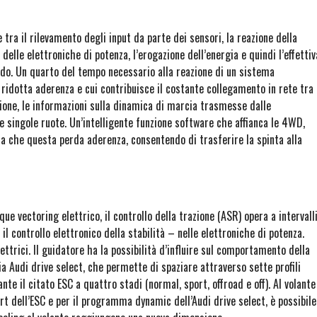
 tra il rilevamento degli input da parte dei sensori, la reazione della
 delle elettroniche di potenza, l’erogazione dell’energia e quindi l’effettiv
ondo. Un quarto del tempo necessario alla reazione di un sistema
ridotta aderenza e cui contribuisce il costante collegamento in rete tra
zione, le informazioni sulla dinamica di marcia trasmesse dalle
le singole ruote. Un’intelligente funzione software che affianca le 4WD,
a che questa perda aderenza, consentendo di trasferire la spinta alla
ue vectoring elettrico, il controllo della trazione (ASR) opera a intervall
il controllo elettronico della stabilità – nelle elettroniche di potenza.
ettrici. Il guidatore ha la possibilità d’influire sul comportamento della
a Audi drive select, che permette di spaziare attraverso sette profili
ante il citato ESC a quattro stadi (normal, sport, offroad e off). Al volante
rt dell’ESC e per il programma dynamic dell’Audi drive select, è possibile