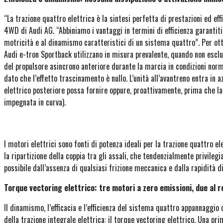
“La trazione quattro elettrica è la sintesi perfetta di prestazioni ed e
4WD di Audi AG. “Abbiniamo i vantaggi in termini di efficienza garantiti
motricità e al dinamismo caratteristici di un sistema quattro”. Per ot
Audi e-tron Sportback utilizzano in misura prevalente, quando non esclu
del propulsore asincrono anteriore durante la marcia in condizioni normal
dato che l’effetto trascinamento è nullo. L’unità all’avantreno entra in 
elettrico posteriore possa fornire oppure, proattivamente, prima che la
impegnata in curva).
I motori elettrici sono fonti di potenza ideali per la trazione quattro
la ripartizione della coppia tra gli assali, che tendenzialmente privilegi
possibile dall’assenza di qualsiasi frizione meccanica e dalla rapidità di
Torque vectoring elettrico: tre motori a zero emissioni, due al 
Il dinamismo, l’efficacia e l’efficienza del sistema quattro appannaggio
della trazione integrale elettrica: il torque vectoring elettrico. Una p