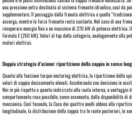
pedale e in pochi millisecondi calcola la coppia frenante necessaria. Se 
una pressione extra destinata al sistema frenante idraulico, così da po
supplementare. Il passaggio dalla frenata elettrica a quella “tradizion
accorga, mentre la forza frenante resta costante. Nel caso di una fre
recuperare energia fino a un massimo di 270 kW di potenza elettrica. U
Formula E (250 kW). Valori al top della categoria, analogamente alla 
motori elettrici.
Doppia strategia d’azione: ripartizione della coppia in senso lon
Quanto alla funzione torque vectoring elettrica, la ripartizione della sp
valori di coppia decisamente elevati. Accelerando con decisione in usci
Nm in più rispetto a quanto indirizzato alla ruota interna, a vantaggio de
comportamento reso possibile, come accennato, dalla disponibilità di du
meccanico. Così facendo, la Casa dei quattro anelli abbina alla ripartizi
longitudinale, la distribuzione della coppia tra le ruote posteriori, in se