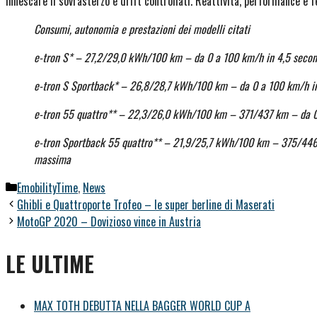
innescare il sovrasterzo e drift controllati. Reattività, performance e 
Consumi, autonomia e prestazioni dei modelli citati
e-tron S* – 27,2/29,0 kWh/100 km – da 0 a 100 km/h in 4,5 secon
e-tron S Sportback* – 26,8/28,7 kWh/100 km – da 0 a 100 km/h in
e-tron 55 quattro** – 22,3/26,0 kWh/100 km – 371/437 km – da 0
e-tron Sportback 55 quattro** – 21,9/25,7 kWh/100 km – 375/446 
massima
Categorie
EmobilityTime
,
News
Ghibli e Quattroporte Trofeo – le super berline di Maserati
MotoGP 2020 – Dovizioso vince in Austria
LE ULTIME
MAX TOTH DEBUTTA NELLA BAGGER WORLD CUP A