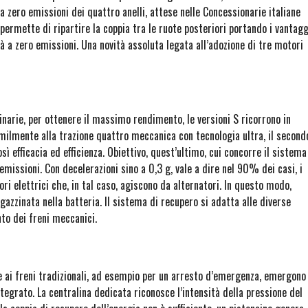
 a zero emissioni dei quattro anelli, attese nelle Concessionarie italiane
permette di ripartire la coppia tra le ruote posteriori portando i vantagg
ità a zero emissioni. Una novità assoluta legata all’adozione di tre motori
narie, per ottenere il massimo rendimento, le versioni S ricorrono in
imilmente alla trazione quattro meccanica con tecnologia ultra, il second
sì efficacia ed efficienza. Obiettivo, quest’ultimo, cui concorre il sistema
emissioni. Con decelerazioni sino a 0,3 g, vale a dire nel 90% dei casi, i
ri elettrici che, in tal caso, agiscono da alternatori. In questo modo,
azzinata nella batteria. Il sistema di recupero si adatta alle diverse
nto dei freni meccanici.
e ai freni tradizionali, ad esempio per un arresto d’emergenza, emergono
tegrato. La centralina dedicata riconosce l’intensità della pressione del