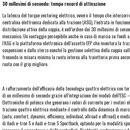
30 millesimi di secondo: tempo record di attivazione
La latenza del torque vectoring elettrico, ovvero il tempo che intercorre
centralina elettronica dedicata alla trazione (ASG), l’entrata in funzione
distribuzione attiva della coppia, è nell’ordine dei 30 millesimi di sec
meccanico. Un vantaggio percepibile anche in caso di marcia su fondi a 
l’ASG e la piattaforma elettronica dell’assetto EFP che monitora la tra
sospensioni e dallo sterzo nonché la gestione selettiva della coppia sul
frenando in misura minima la ruota interna alla traiettoria prima ancor
ruota con il grip migliore.
A rafforzamento dell’efficacia della tecnologia quattro elettrica con torq
di un millesimo di secondo grazie all’integrazione dei moduli dell’ESC – 
Elettroniche di potenza che generano i valori di corrente per i motori el
trazione quattro elettrica mediante il controllo della dinamica di marci
(auto, comfort, dynamic, efficiency, individual, allroad e offroad) e medi
di Audi e-tron S e Audi e-tron S Sportback, optando per la modalità spo