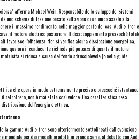
fficienza” afferma Michael Wein, Responsabile dello sviluppo dei sistemi
 da uno schema di trazione basato sull’azione di un unico assale alla
tenere il massimo rendimento, nella maggior parte dei casi Audi e-tron e
siva, il motore elettrico posteriore. Il disaccoppiamento pressoché total
i favorisce l’efficienza. Non si verifica alcuna dissipazione energetica,
azione qualora il conducente richieda più potenza di quanta il motore
 motricità si riduca a causa del fondo sdrucciolevole (o nella guida
 elettrica che opera in modo estremamente preciso e pressoché istantaneo
a il retrotreno, non è mai stata così veloce. Una caratteristica resa
 distribuzione dell’energia elettrica.
retrotreno
 della gamma Audi e-tron sono ulteriormente sottolineati dall’evoluzione
rima mondiale per dei modelli prodotti in grande serie, al debutto con Audi