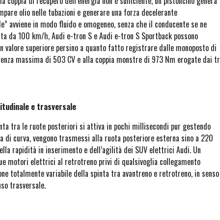
la coppia di recupero dell’energia non è sufficiente, un pistoncino genera
mpare olio nelle tubazioni e generare una forza decelerante
ale” avviene in modo fluido e omogeneo, senza che il conducente se ne
nata da 100 km/h, Audi e-tron S e Audi e-tron S Sportback possono
n valore superiore persino a quanto fatto registrare dalle monoposto di
potenza massima di 503 CV e alla coppia monstre di 973 Nm erogate dai t
gitudinale e trasversale
inta tra le ruote posteriori si attiva in pochi millisecondi pur gestendo
ta di curva, vengono trasmessi alla ruota posteriore esterna sino a 220
lla rapidità in inserimento e dell’agilità dei SUV elettrici Audi. Un
e motori elettrici al retrotreno privi di qualsivoglia collegamento
one totalmente variabile della spinta tra avantreno e retrotreno, in senso
nso trasversale.