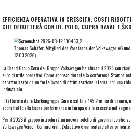
EFFICIENZA OPERATIVA IN CRESCITA, COSTI RIDOT
CHE DEBUTTERÀ CON ID. POLO, CUPRA RAVAL E ŠKO
Thomas Schäfer, Mitglied des Vorstands der Volkswagen AG und 
12.03.2026)
La Brand Group Core del Gruppo Volkswagen ha chiuso il 2025 con risulta
euro di utile operativo. Come appreso durante la conferenza Stampa onl
caratterizzato da un forte lavoro di ottimizzazione interna, con una riduz
industriale.
Il fatturato della Markengruppe Core è salito a 145,2 miliardi di euro, 
soprattutto alla buona performance in Europa e alla crescita nel segmen
Per il 2026 il gruppo introdurrà un nuovo modello di governance che s
Volkswagen Veicoli Commerciali. L’obiettivo è aumentare ulteriormente l