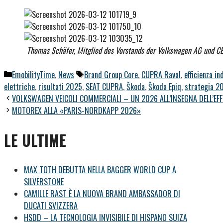
Thomas Schäfer, Mitglied des Vorstands der Volkswagen AG und CE
Categorie
Tag
EmobilityTime
,
News
Brand Group Core
,
CUPRA Raval
,
efficienza in
elettriche
,
risultati 2025
,
SEAT CUPRA
,
Škoda
,
Škoda Epiq
,
strategia 2
VOLKSWAGEN VEICOLI COMMERCIALI – UN 2026 ALL’INSEGNA DELL’EFF
MOTOREX ALLA «PARIS-NORDKAPP 2026»
LE ULTIME
MAX TOTH DEBUTTA NELLA BAGGER WORLD CUP A
SILVERSTONE
CAMILLE RAST È LA NUOVA BRAND AMBASSADOR DI
DUCATI SVIZZERA
HSDD – LA TECNOLOGIA INVISIBILE DI HISPANO SUIZA