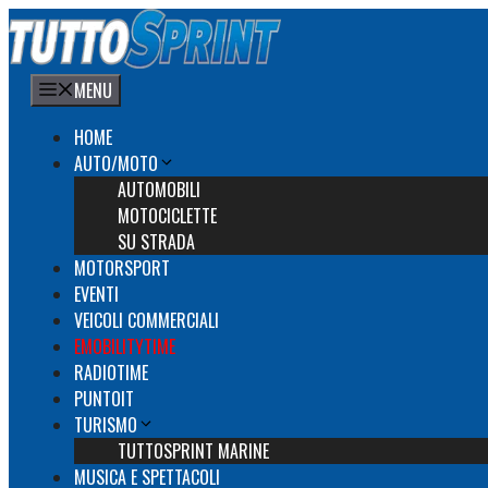
Vai
al
contenuto
MENU
HOME
AUTO/MOTO
AUTOMOBILI
MOTOCICLETTE
SU STRADA
MOTORSPORT
EVENTI
VEICOLI COMMERCIALI
EMOBILITYTIME
RADIOTIME
PUNTOIT
TURISMO
TUTTOSPRINT MARINE
MUSICA E SPETTACOLI