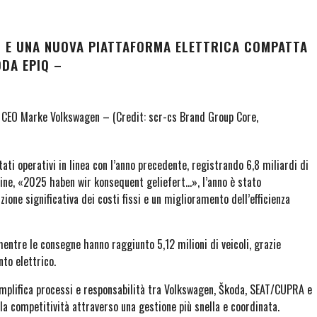
TI E UNA NUOVA PIATTAFORMA ELETTRICA COMPATTA
DA EPIQ –
CEO Marke Volkswagen – (Credit: scr-cs Brand Group Core,
ti operativi in linea con l’anno precedente, registrando 6,8 miliardi di
ine, «2025 haben wir konsequent geliefert…», l’anno è stato
ione significativa dei costi fissi e un miglioramento dell’efficienza
mentre le consegne hanno raggiunto 5,12 milioni di veicoli, grazie
to elettrico.
emplifica processi e responsabilità tra Volkswagen, Škoda, SEAT/CUPRA e
a competitività attraverso una gestione più snella e coordinata.