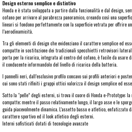
Design esterno semplice e distintivo
Honda e è stata sviluppata a partire dalla funzionalità e dal design, semp
cofano per arrivare al parabrezza panoramico, creando così una superfici
lineari si fondono perfettamente con la superficie vetrata per offrire u
l’aerodinamicità.
Tra gli elementi di design che evidenziano il carattere semplice ed esse
compatte in sostituzione dei tradizionali specchietti retrovisori lateral
porta per la ricarica, integrata al centro del cofano, è facile da usare da
il conducente informandolo del livello di ricarica della batteria.
I pannelli neri, dall’esclusivo profilo concavo sui profili anteriori e po
cui sono stati rifiniti i gruppi ottici valorizza il design semplice ed e
Sotto la “pelle” degli esterni, si trova il cuore di Honda e-Prototype:
compatte; mentre il passo relativamente lungo, il largo asse e le sporg
guida piacevolmente dinamica. L’assetto basso e atletico, enfatizzato d
carattere sportivo ed il look atletico degli esterni.
Interni sofisticati dotati di tecnologie avanzate