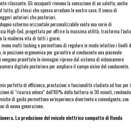
nte rilassante. Gli occupanti rivivono la sensazione di un salotto, anche
al tatto, gli stessi che spesso arredano le nostre case. Il senso di
eggeri anteriori che posteriori.
l doppio schermo orizzontale personalizzabile vanta una serie di
faccia High-End, progettata per offrire la massima utilità, trasforma l’auto
a moderna vita di tutti i giorni.
 menu multi tasking e permettono di regolare in modo intuitivo i livelli d
to, in posizione ergonomica per garantire al conducente una piacevole
cui vengono proiettate le immagini riprese dal sistema di videocamere
eocamera digitale posteriore per ampliare il campo visivo del conducente.
x perfetto di efficienza, prestazioni e funzionalità studiato ad hoc per i
zione di “ricarica veloce” dell’80% della batteria in 30 minuti, rendendo
inamiche di guida permettono un’esperienza divertente e coinvolgente, con
oni di nuova generazione.
Ginevra. La produzione del veicolo elettrico compatto di Honda