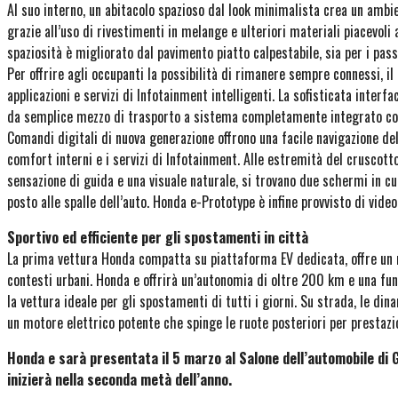
Al suo interno, un abitacolo spazioso dal look minimalista crea un ambie
grazie all’uso di rivestimenti in melange e ulteriori materiali piacevoli 
spaziosità è migliorato dal pavimento piatto calpestabile, sia per i pass
Per offrire agli occupanti la possibilità di rimanere sempre connessi, i
applicazioni e servizi di Infotainment intelligenti. La sofisticata inter
da semplice mezzo di trasporto a sistema completamente integrato con l
Comandi digitali di nuova generazione offrono una facile navigazione del
comfort interni e i servizi di Infotainment. Alle estremità del cruscot
sensazione di guida e una visuale naturale, si trovano due schermi in 
posto alle spalle dell’auto. Honda e-Prototype è infine provvisto di vid
Sportivo ed efficiente per gli spostamenti in città
La prima vettura Honda compatta su piattaforma EV dedicata, offre un mi
contesti urbani. Honda e offrirà un’autonomia di oltre 200 km e una fun
la vettura ideale per gli spostamenti di tutti i giorni. Su strada, le d
un motore elettrico potente che spinge le ruote posteriori per prestazi
Honda e sarà presentata il 5 marzo al Salone dell’automobile di 
inizierà nella seconda metà dell’anno.