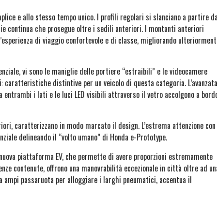
lice e allo stesso tempo unico. I profili regolari si slanciano a partire d
e continua che prosegue oltre i sedili anteriori. I montanti anteriori
n’esperienza di viaggio confortevole e di classe, migliorando ulteriorment
nziale, vi sono le maniglie delle portiere “estraibili” e le videocamere
i: caratteristiche distintive per un veicolo di questa categoria. L’avanzat
 entrambi i lati e le luci LED visibili attraverso il vetro accolgono a bord
steriori, caratterizzano in modo marcato il design. L’estrema attenzione con
ssenziale delineando il “volto umano” di Honda e-Prototype.
 la nuova piattaforma EV, che permette di avere proporzioni estremamente
enze contenute, offrono una manovrabilità eccezionale in città oltre ad un
a ampi passaruota per alloggiare i larghi pneumatici, accentua il