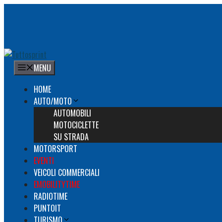
Vai
al
contenuto
MENU
HOME
AUTO/MOTO
AUTOMOBILI
MOTOCICLETTE
SU STRADA
MOTORSPORT
EVENTI
VEICOLI COMMERCIALI
EMOBILITYTIME
RADIOTIME
PUNTOIT
TURISMO