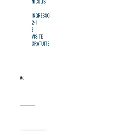
NICOLIS
–
INGRESSO
2×1
E
VISITE
GRATUITE
Ad