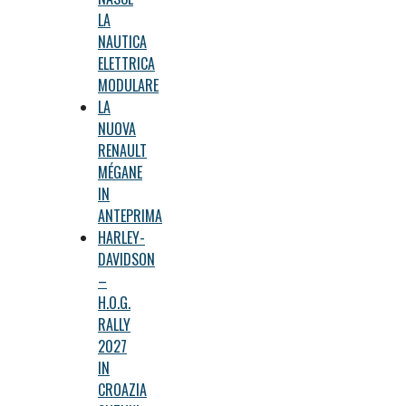
LA
NAUTICA
ELETTRICA
MODULARE
LA
NUOVA
RENAULT
MÉGANE
IN
ANTEPRIMA
HARLEY-
DAVIDSON
–
H.O.G.
RALLY
2027
IN
CROAZIA