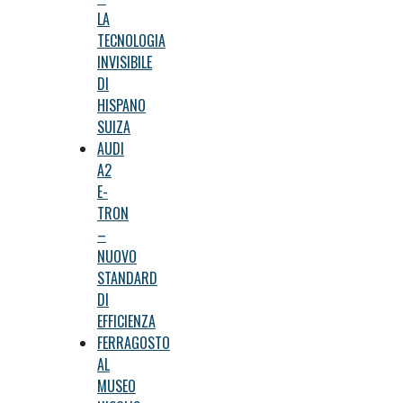
LA
TECNOLOGIA
INVISIBILE
DI
HISPANO
SUIZA
AUDI
A2
E-
TRON
–
NUOVO
STANDARD
DI
EFFICIENZA
FERRAGOSTO
AL
MUSEO