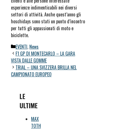
clienti e alle persone interessate
esperienze indimenticabili nei diversi
settori di attività. Anche quest’anno gli
hoschidays sono stati un punto d’incontro
per tutti gli appassionati di moto e
biciclette.
Categorie
EVENTI
,
News
F1 GP DI MONTECARLO – LA GARA
VISTA DALLE GOMME
TRIAL – UNA SVIZZERA BRILLA NEL
CAMPIONATO EUROPEO
LE
ULTIME
MAX
TOTH