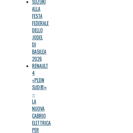
SUZUKI
ALLA
FESTA
FEDERALE
DELLO
JODEL
DI
BASILEA
2026
RENAULT
4
«PLEIN
SUD®»
–
LA
NUOVA
CABRIO
ELETTRICA
PER