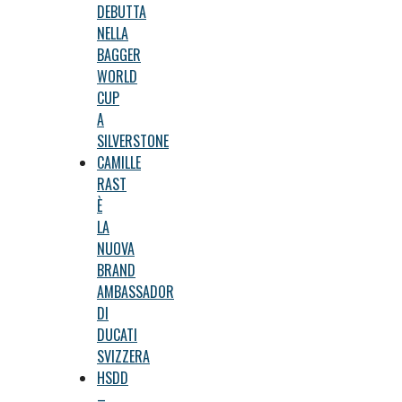
DEBUTTA
NELLA
BAGGER
WORLD
CUP
A
SILVERSTONE
CAMILLE
RAST
È
LA
NUOVA
BRAND
AMBASSADOR
DI
DUCATI
SVIZZERA
HSDD
–