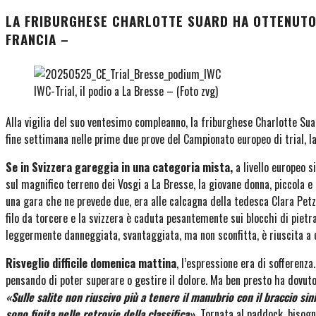
LA FRIBURGHESE CHARLOTTE SUARD HA OTTENUTO 
FRANCIA
–
IWC-Trial, il podio a La Bresse – (Foto zvg)
Alla vigilia del suo ventesimo compleanno, la friburghese Charlotte Su
fine settimana nelle prime due prove del Campionato europeo di trial, l
Se in Svizzera gareggia in una categoria mista,
a livello europeo s
sul magnifico terreno dei Vosgi a La Bresse, la giovane donna, piccola e
una gara che ne prevede due, era alle calcagna della tedesca Clara Petz
filo da torcere e la svizzera è caduta pesantemente sui blocchi di piet
leggermente danneggiata, svantaggiata, ma non sconfitta, è riuscita a 
Risveglio difficile domenica mattina
, l’espressione era di sofferenz
pensando di poter superare o gestire il dolore. Ma ben presto ha dovuto r
«Sulle salite non riuscivo più a tenere il manubrio con il braccio sin
sono finita nelle retrovie della classifica».
Tornata al paddock, bisognav