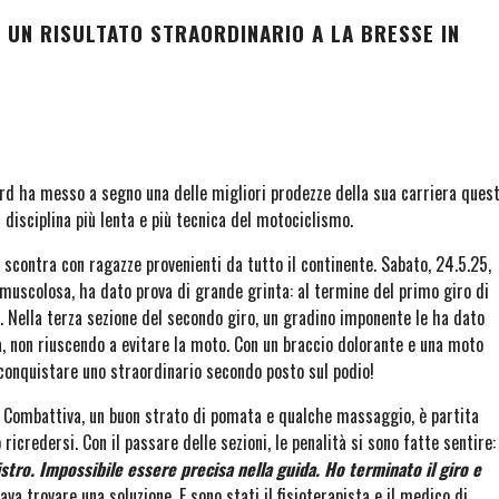
UN RISULTATO STRAORDINARIO A LA BRESSE IN
ard ha messo a segno una delle migliori prodezze della sua carriera ques
a disciplina più lenta e più tecnica del motociclismo.
i scontra con ragazze provenienti da tutto il continente. Sabato, 24.5.25,
 muscolosa, ha dato prova di grande grinta: al termine del primo giro di
. Nella terza sezione del secondo giro, un gradino imponente le ha dato
ra, non riuscendo a evitare la moto. Con un braccio dolorante e una moto
conquistare uno straordinario secondo posto sul podio!
a. Combattiva, un buon strato di pomata e qualche massaggio, è partita
icredersi. Con il passare delle sezioni, le penalità si sono fatte sentire:
istro. Impossibile essere precisa nella guida. Ho terminato il giro e
a trovare una soluzione. E sono stati il fisioterapista e il medico di