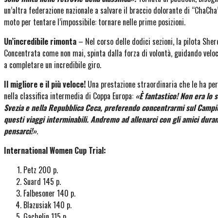
un’altra federazione nazionale a salvare il braccio dolorante di “ChaCha”. 
moto per tentare l’impossibile: tornare nelle prime posizioni.
Un’incredibile rimonta
– Nel corso delle dodici sezioni, la pilota Sher
Concentrata come non mai, spinta dalla forza di volontà, guidando veloce
a completare un incredibile giro.
Il migliore e il più veloce!
Una prestazione straordinaria che le ha perm
nella classifica intermedia di Coppa Europa:
«È fantastico! Non era lo 
Svezia e nella Repubblica Ceca, preferendo concentrarmi sul Campio
questi viaggi interminabili. Andremo ad allenarci con gli amici dur
pensarci!»
.
International Women Cup Trial:
Petz 200 p.
Suard 145 p.
Falbesoner 140 p.
Blazusiak 140 p.
Gachelin 115 p.