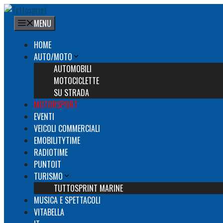
Vai
al
MENU
contenuto
HOME
AUTO/MOTO
AUTOMOBILI
MOTOCICLETTE
SU STRADA
MOTORSPORT
EVENTI
VEICOLI COMMERCIALI
EMOBILITYTIME
RADIOTIME
PUNTOIT
TURISMO
TUTTOSPRINT MARINE
MUSICA E SPETTACOLI
VITABELLA