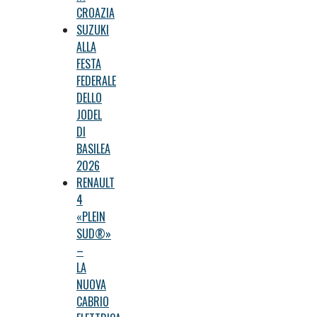
CROAZIA
SUZUKI
ALLA
FESTA
FEDERALE
DELLO
JODEL
DI
BASILEA
2026
RENAULT
4
«PLEIN
SUD®»
–
LA
NUOVA
CABRIO