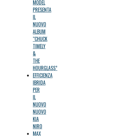
MODEL
PRESENTA
IL
NUOVO
ALBUM
“CHUCK
TIMELY
&
THE
HOURGLASS”
EFFICIENZA
IBRIDA
PER
IL
NUOVO
NUOVO
KIA
NIRO
MAX