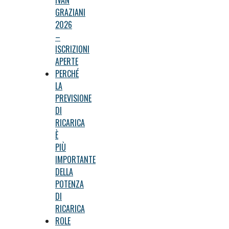
IVAN
GRAZIANI
2026
–
ISCRIZIONI
APERTE
PERCHÉ
LA
PREVISIONE
DI
RICARICA
È
PIÙ
IMPORTANTE
DELLA
POTENZA
DI
RICARICA
ROLE