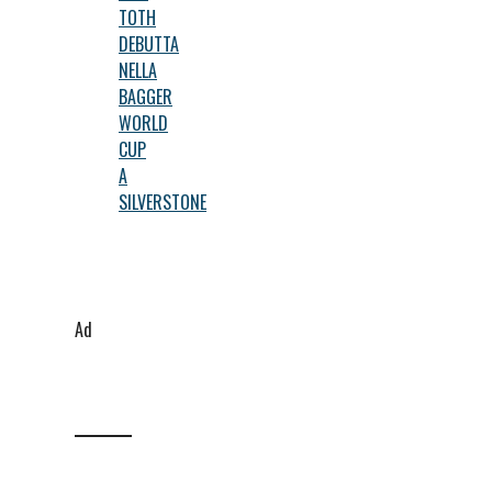
TOTH
DEBUTTA
NELLA
BAGGER
WORLD
CUP
A
SILVERSTONE
Ad