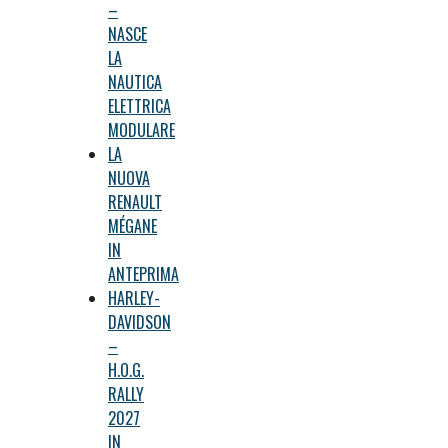
–
NASCE
LA
NAUTICA
ELETTRICA
MODULARE
LA
NUOVA
RENAULT
MÉGANE
IN
ANTEPRIMA
HARLEY-
DAVIDSON
–
H.O.G.
RALLY
2027
IN