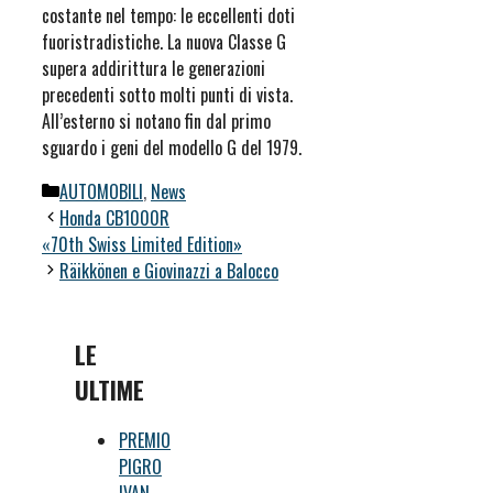
costante nel tempo: le eccellenti doti
fuoristradistiche. La nuova Classe G
supera addirittura le generazioni
precedenti sotto molti punti di vista.
All’esterno si notano fin dal primo
sguardo i geni del modello G del 1979.
Categorie
AUTOMOBILI
,
News
Honda CB1000R
«70th Swiss Limited Edition»
Räikkönen e Giovinazzi a Balocco
LE
ULTIME
PREMIO
PIGRO