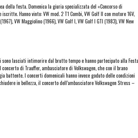
ea della festa. Domenica la giuria specializzata del «Concorso di
re iscritte. Hanno vinto: VW mod. 2 T1 Combi, VW Golf II con motore 16V,
1967), VW Maggiolino (1966), VW Golf I, VW Golf I GTI (1983), VW New
 sono lasciati intimorire dal brutto tempo e hanno partecipato alla Fest
 concerto di Trauffer, ambasciatore di Volkswagen, che con il brano
gia battente. I concerti domenicali hanno invece goduto delle condizioni
chiudere in bellezza, il concerto dell’ambasciatore Volkswagen Stress –