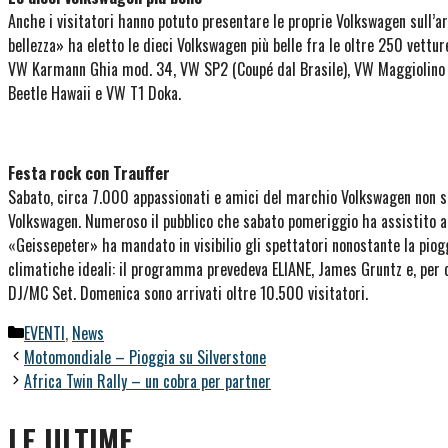
Anche i visitatori hanno potuto presentare le proprie Volkswagen sull’ar
bellezza» ha eletto le dieci Volkswagen più belle fra le oltre 250 vettu
VW Karmann Ghia mod. 34, VW SP2 (Coupé dal Brasile), VW Maggiolino (
Beetle Hawaii e VW T1 Doka.
Festa rock con Trauffer
Sabato, circa 7.000 appassionati e amici del marchio Volkswagen non si
Volkswagen. Numeroso il pubblico che sabato pomeriggio ha assistito al
«Geissepeter» ha mandato in visibilio gli spettatori nonostante la piog
climatiche ideali: il programma prevedeva ELIANE, James Gruntz e, per 
DJ/MC Set. Domenica sono arrivati oltre 10.500 visitatori.
Categorie
EVENTI
,
News
Motomondiale – Pioggia su Silverstone
Africa Twin Rally – un cobra per partner
LE ULTIME