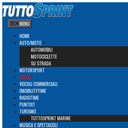
Vai
al
contenuto
MENU
HOME
AUTO/MOTO
AUTOMOBILI
MOTOCICLETTE
SU STRADA
MOTORSPORT
EVENTI
VEICOLI COMMERCIALI
EMOBILITYTIME
RADIOTIME
PUNTOIT
TURISMO
TUTTOSPRINT MARINE
MUSICA E SPETTACOLI