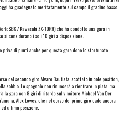
a, oggi ha guadagnato meritatamente sul campo il gradino basso
orldSBK / Kawasaki ZX-10RR) che ha condotto una gara in
si considerano i soli 10 giri a disposizione.
lo priva di punti anche per questa gara dopo lo sfortunato
rso del secondo giro Álvaro Bautista, scattato in pole position,
lla sabbia. Lo spagnolo non rinuncerà a rientrare in pista, ma
à la gara con 8 giri di ritardo sul vincitore Michael Van Der
a Yamaha, Alex Lowes, che nel corso del primo giro cade ancora
 ed ultima posizione.