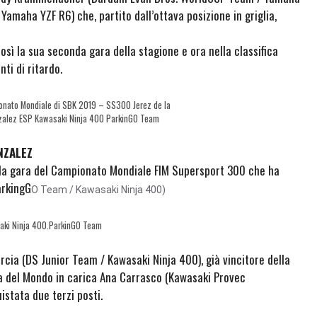
Yamaha YZF R6) che, partito dall’ottava posizione in griglia,
sì la sua seconda gara della stagione e ora nella classifica
ti di ritardo.
onato Mondiale di SBK 2019 – SS300 Jerez de la
nzalez ESP Kawasaki Ninja 400 ParkinGO Team
NZALEZ
 la gara del Campionato Mondiale FIM Supersport 300 che ha
arkingG
O Team / Kawasaki Ninja 400)
aki Ninja 400.ParkinGO Team
cia (DS Junior Team / Kawasaki Ninja 400), già vincitore della
sa del Mondo in carica Ana Carrasco (Kawasaki Provec
stata due terzi posti.