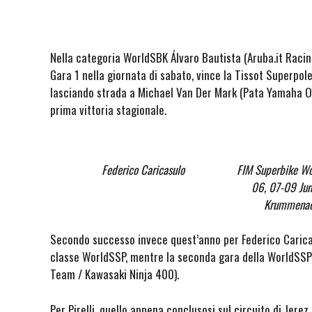
Nella categoria WorldSBK Álvaro Bautista (Aruba.it Racin
Gara 1 nella giornata di sabato, vince la Tissot Superpol
lasciando strada a Michael Van Der Mark (Pata Yamaha Of
prima vittoria stagionale.
Federico Caricasulo
FIM Superbike W
06, 07-09 Jun
Krummenach
Secondo successo invece quest’anno per Federico Carica
classe WorldSSP, mentre la seconda gara della WorldSSP
Team / Kawasaki Ninja 400).
Per Pirelli, quello appena conclusosi sul circuito di Jerez