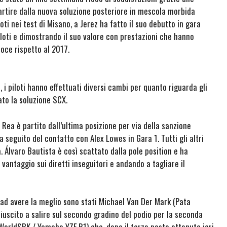
artire dalla nuova soluzione posteriore in mescola morbida
ti nei test di Misano, a Jerez ha fatto il suo debutto in gara
loti e dimostrando il suo valore con prestazioni che hanno
loce rispetto al 2017.
i piloti hanno effettuati diversi cambi per quanto riguarda gli
ato la soluzione SCX.
Rea è partito dall’ultima posizione per via della sanzione
a seguito del contatto con Alex Lowes in Gara 1. Tutti gli altri
. Álvaro Bautista è così scattato dalla pole position e ha
antaggio sui diretti inseguitori e andando a tagliare il
ne ad avere la meglio sono stati Michael Van Der Mark (Pata
uscito a salire sul secondo gradino del podio per la seconda
orldSBK / Yamaha YZF R1) che, dopo il terzo posto ottenuto ieri