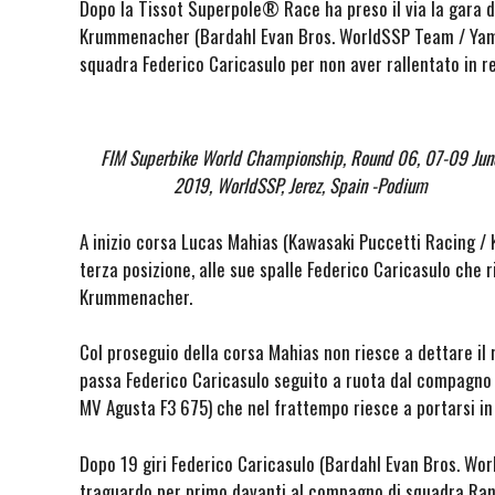
Dopo la Tissot Superpole® Race ha preso il via la gara
Krummenacher (Bardahl Evan Bros. WorldSSP Team / Yama
squadra Federico Caricasulo per non aver rallentato in r
FIM Superbike World Championship, Round 06, 07-09 Jun
2019, WorldSSP, Jerez, Spain -Podium
A inizio corsa Lucas Mahias (Kawasaki Puccetti Racing / 
terza posizione, alle sue spalle Federico Caricasulo che
Krummenacher.
Col proseguio della corsa Mahias non riesce a dettare il r
passa Federico Caricasulo seguito a ruota dal compagno 
MV Agusta F3 675) che nel frattempo riesce a portarsi in
Dopo 19 giri Federico Caricasulo (Bardahl Evan Bros. Wor
traguardo per primo davanti al compagno di squadra R