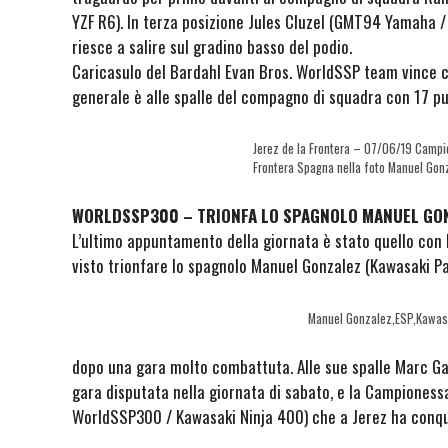
YZF R6). In terza posizione Jules Cluzel (GMT94 Yamaha / 
riesce a salire sul gradino basso del podio.
Caricasulo del Bardahl Evan Bros. WorldSSP team vince co
generale è alle spalle del compagno di squadra con 17 pun
Jerez de la Frontera – 07/06/19 Campi
Frontera Spagna nella foto Manuel Go
WORLDSSP300 – TRIONFA LO SPAGNOLO MANUEL GO
L’ultimo appuntamento della giornata è stato quello con
visto trionfare lo spagnolo Manuel Gonzalez (Kawasaki P
Manuel Gonzalez,ESP,Kawas
dopo una gara molto combattuta. Alle sue spalle Marc Gar
gara disputata nella giornata di sabato, e la Campiones
WorldSSP300 / Kawasaki Ninja 400) che a Jerez ha conqui