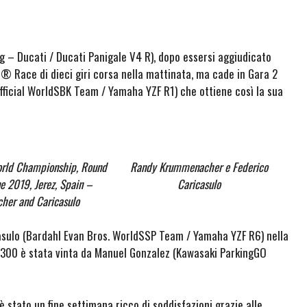
g – Ducati / Ducati Panigale V4 R), dopo essersi aggiudicato
e® Race di dieci giri corsa nella mattinata, ma cade in Gara 2
ficial WorldSBK Team / Yamaha YZF R1) che ottiene così la sua
orld Championship, Round
Randy Krummenacher e Federico
e 2019, Jerez, Spain –
Caricasulo
er and Caricasulo
sulo (Bardahl Evan Bros. WorldSSP Team / Yamaha YZF R6) nella
300 è stata vinta da Manuel Gonzalez (Kawasaki ParkingGO
 è stato un fine settimana ricco di soddisfazioni grazie alle