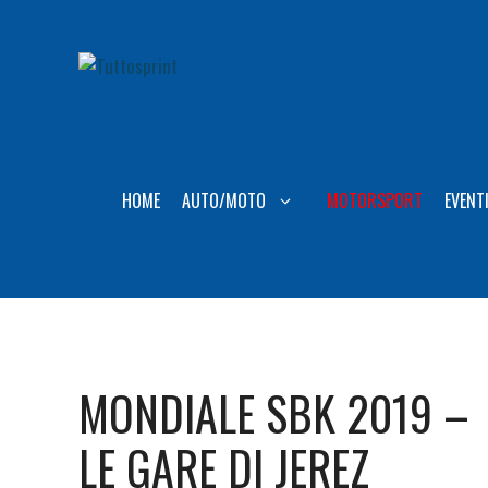
Vai
al
contenuto
HOME
AUTO/MOTO
MOTORSPORT
EVENT
MONDIALE SBK 2019 –
LE GARE DI JEREZ