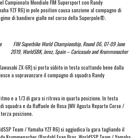
 del Campionato Mondiale FIM Supersport con Randy
ha YZF R6) in pole position causa sanzione al compagno di
egime di bandiere gialle nel corso della Superpole®.
e
FIM Superbike World Championship, Round 06, 07-09 June
2019, WorldSBK, Jerez, Spain – Caricasulo and Krummenacher
Kawasaki ZX-6R) si porta sùbito in testa scattando bene dalla
 riesce a sopravanzare il compagno di squadra Randy
itmo e a 1/3 di gara si ritrova in quarta posizione. In testa
di squadra e da Raffaele de Rosa (MV Agusta Reparto Corse /
 terza posizione.
ldSSP Team / Yamaha YZF R6) si aggiudica la gara tagliando il
andy Krummenacher (Bardahl Evan Bros. WorldSSP Team / Yamaha