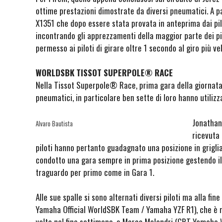
ottime prestazioni dimostrate da diversi pneumatici. A p
X1351 che dopo essere stata provata in anteprima dai pilo
incontrando gli apprezzamenti della maggior parte dei pi
permesso ai piloti di girare oltre 1 secondo al giro più ve
WORLDSBK TISSOT SUPERPOLE® RACE
Nella Tissot Superpole® Race, prima gara della giornata, 
pneumatici, in particolare ben sette di loro hanno utilizz
Jonathan 
Alvaro Bautista
ricevuta 
piloti hanno pertanto guadagnato una posizione in griglia
condotto una gara sempre in prima posizione gestendo il v
traguardo per primo come in Gara 1.
Alle sue spalle si sono alternati diversi piloti ma alla fi
Yamaha Official WorldSBK Team / Yamaha YZF R1), che è ri
volta nel fine settimana, e Marco Melandri (GRT Yamaha W