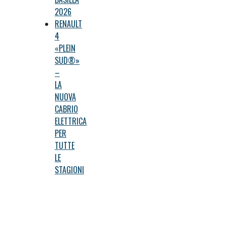
2026
RENAULT
4
«PLEIN
SUD®»
–
LA
NUOVA
CABRIO
ELETTRICA
PER
TUTTE
LE
STAGIONI