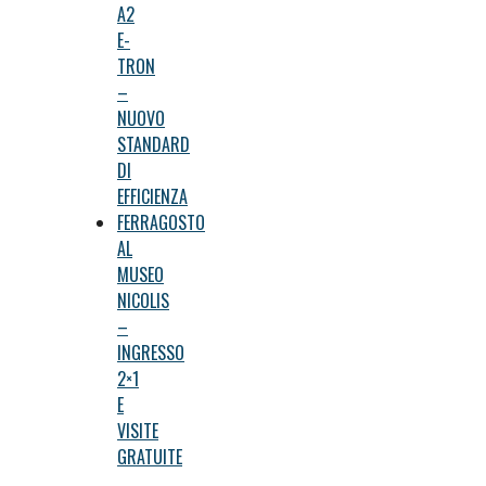
A2
E-
TRON
–
NUOVO
STANDARD
DI
EFFICIENZA
FERRAGOSTO
AL
MUSEO
NICOLIS
–
INGRESSO
2×1
E
VISITE
GRATUITE