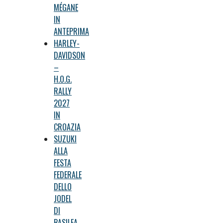
MÉGANE
IN
ANTEPRIMA
HARLEY-
DAVIDSON
–
H.O.G.
RALLY
2027
IN
CROAZIA
SUZUKI
ALLA
FESTA
FEDERALE
DELLO
JODEL
DI
BASILEA