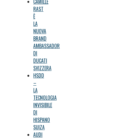
CAMILLE
RAST
È
LA
NUOVA
BRAND
AMBASSADOR
DI
DUCATI
SVIZZERA
HSDD
–
LA
TECNOLOGIA
INVISIBILE
DI
HISPANO
SUIZA
AUDI