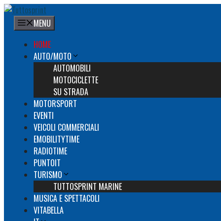
Vai
al
MENU
contenuto
HOME
AUTO/MOTO
AUTOMOBILI
MOTOCICLETTE
SU STRADA
MOTORSPORT
EVENTI
VEICOLI COMMERCIALI
EMOBILITYTIME
RADIOTIME
PUNTOIT
TURISMO
TUTTOSPRINT MARINE
MUSICA E SPETTACOLI
VITABELLA