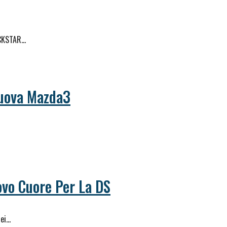
OCKSTAR…
Nuova Mazda3
ovo Cuore Per La DS
dei…